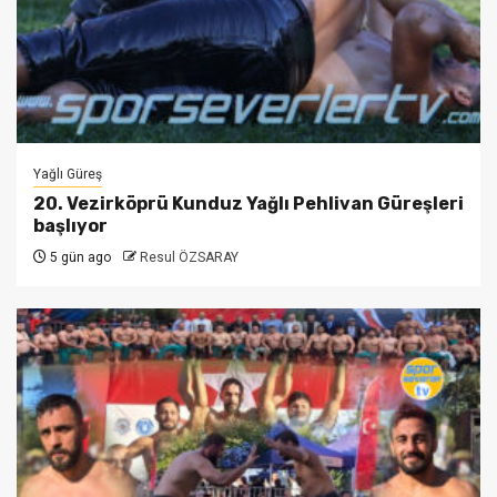
Yağlı Güreş
20. Vezirköprü Kunduz Yağlı Pehlivan Güreşleri
başlıyor
5 gün ago
Resul ÖZSARAY