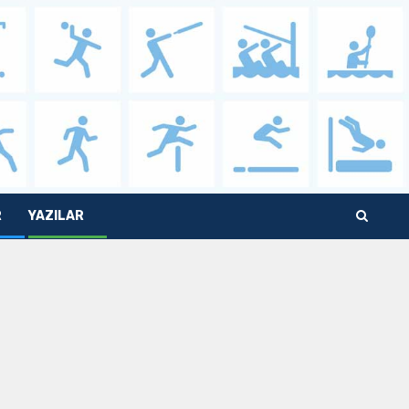
R
YAZILAR