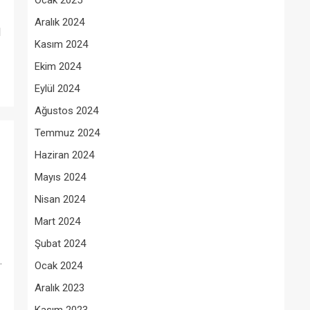
Ocak 2025
Aralık 2024
l
Kasım 2024
Ekim 2024
Eylül 2024
Ağustos 2024
Temmuz 2024
Haziran 2024
Mayıs 2024
Nisan 2024
Mart 2024
Şubat 2024
.
Ocak 2024
Aralık 2023