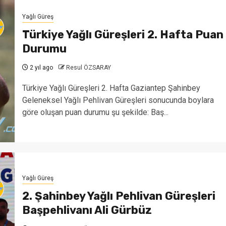
Yağlı Güreş
Türkiye Yağlı Güreşleri 2. Hafta Puan
Durumu
2 yıl ago
Resul ÖZSARAY
Türkiye Yağlı Güreşleri 2. Hafta Gaziantep Şahinbey
Geleneksel Yağlı Pehlivan Güreşleri sonucunda boylara
göre oluşan puan durumu şu şekilde: Baş...
Yağlı Güreş
2. Şahinbey Yağlı Pehlivan Güreşleri
Başpehlivanı Ali Gürbüz