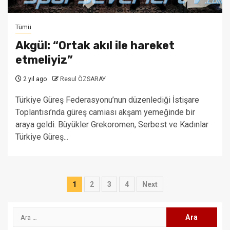
Tümü
Akgül: “Ortak akıl ile hareket
etmeliyiz”
2 yıl ago
Resul ÖZSARAY
Türkiye Güreş Federasyonu’nun düzenlediği İstişare
Toplantısı’nda güreş camiası akşam yemeğinde bir
araya geldi. Büyükler Grekoromen, Serbest ve Kadınlar
Türkiye Güreş...
Yazı
1
2
3
4
Next
sayfalaması
Arama: