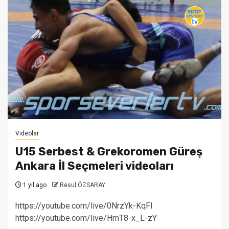
Videolar
U15 Serbest & Grekoromen Güreş
Ankara İl Seçmeleri videoları
1 yıl ago
Resul ÖZSARAY
https://youtube.com/live/0NrzYk-KqFI
https://youtube.com/live/HmT8-x_L-zY