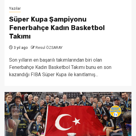
Yazılar
Süper Kupa Şampiyonu
Fenerbahçe Kadın Basketbol
Takımı
3 yıl ago
Resul ÖZSARAY
Son yılların en başarılı takımlarından biri olan
Fenerbahçe Kadın Basketbol Takımı bunu en son
kazandığı FIBA Süper Kupa ile kanıtlamış...