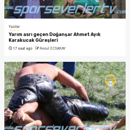
Yazılar
Yarım asrı geçen Doğanşar Ahmet Ayık
Karakucak Güreşleri
17 saat ago
Resul ÖZSARAY