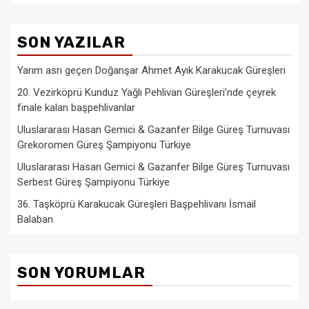
SON YAZILAR
Yarım asrı geçen Doğanşar Ahmet Ayık Karakucak Güreşleri
20. Vezirköprü Kunduz Yağlı Pehlivan Güreşleri’nde çeyrek
finale kalan başpehlivanlar
Uluslararası Hasan Gemici & Gazanfer Bilge Güreş Turnuvası
Grekoromen Güreş Şampiyonu Türkiye
Uluslararası Hasan Gemici & Gazanfer Bilge Güreş Turnuvası
Serbest Güreş Şampiyonu Türkiye
36. Taşköprü Karakucak Güreşleri Başpehlivanı İsmail
Balaban
SON YORUMLAR