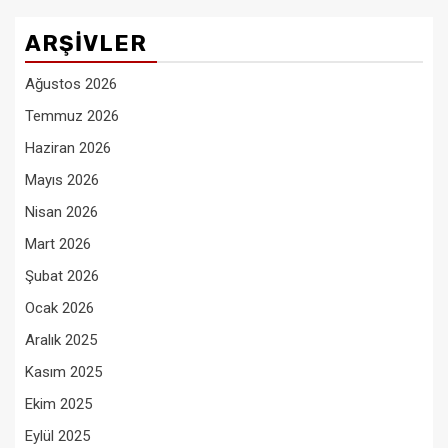
ARŞIVLER
Ağustos 2026
Temmuz 2026
Haziran 2026
Mayıs 2026
Nisan 2026
Mart 2026
Şubat 2026
Ocak 2026
Aralık 2025
Kasım 2025
Ekim 2025
Eylül 2025