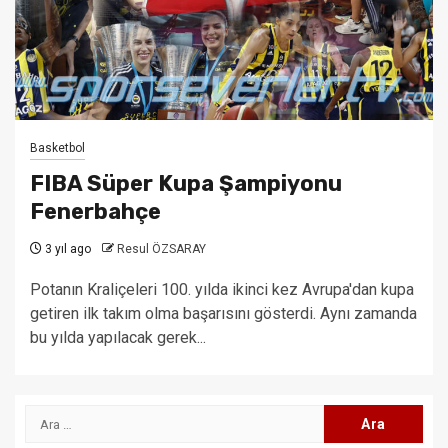
Basketbol
FIBA Süper Kupa Şampiyonu
Fenerbahçe
3 yıl ago
Resul ÖZSARAY
Potanın Kraliçeleri 100. yılda ikinci kez Avrupa'dan kupa
getiren ilk takım olma başarısını gösterdi. Aynı zamanda
bu yılda yapılacak gerek...
Arama: