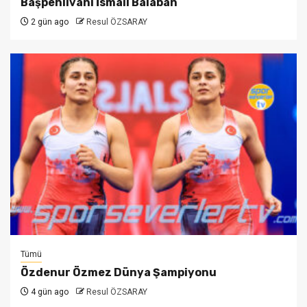
Başpehlivanı İsmail Balaban
2 gün ago
Resul ÖZSARAY
Tümü
Özdenur Özmez Dünya Şampiyonu
4 gün ago
Resul ÖZSARAY