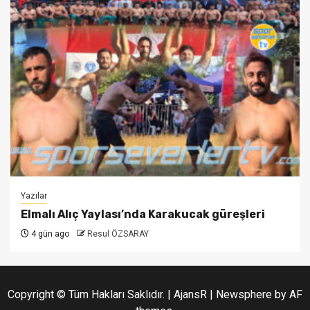
Yazılar
Elmalı Alıç Yaylası’nda Karakucak güreşleri
4 gün ago
Resul ÖZSARAY
Copyright © Tüm Hakları Saklıdır. | AjansR
|
Newsphere
by AF