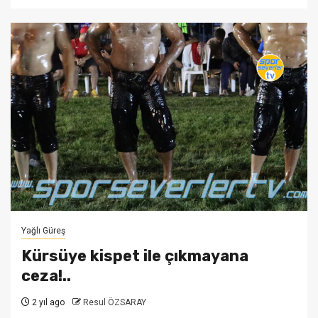
Yağlı Güreş
Kürsüye kispet ile çıkmayana
ceza!..
2 yıl ago
Resul ÖZSARAY