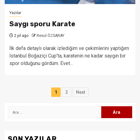
Yazılar
Saygı sporu Karate
2 yıl ago
Resul ÖZSARAY
İlk defa detaylı olarak izlediğim ve çekimlerini yaptığım
İstanbul Boğaziçi Cup'ta, karatenin ne kadar saygın bir
spor olduğunu gördüm. Evet...
Yazı
1
2
Next
sayfalaması
Arama:
SON YAZILAR