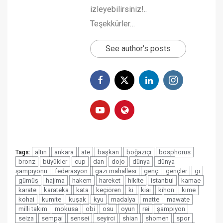
izleyebilirsiniz!..
Teşekkürler…
See author's posts
altın
ankara
ate
başkan
boğaziçi
bosphorus
Tags:
bronz
büyükler
cup
dan
dojo
dünya
dünya
şampiyonu
federasyon
gazi mahallesi
genç
gençler
gi
gümüş
hajima
hakem
hareket
hikite
istanbul
kamae
karate
karateka
kata
keçiören
ki
kiai
kihon
kime
kohai
kumite
kuşak
kyu
madalya
matte
mawate
milli takım
mokusa
obi
osu
oyun
rei
şampiyon
seiza
sempai
sensei
seyirci
shian
shomen
spor