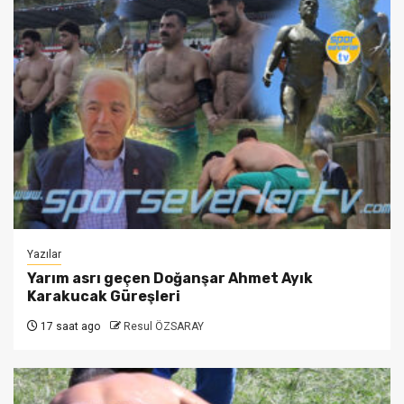
Yazılar
Yarım asrı geçen Doğanşar Ahmet Ayık
Karakucak Güreşleri
17 saat ago
Resul ÖZSARAY