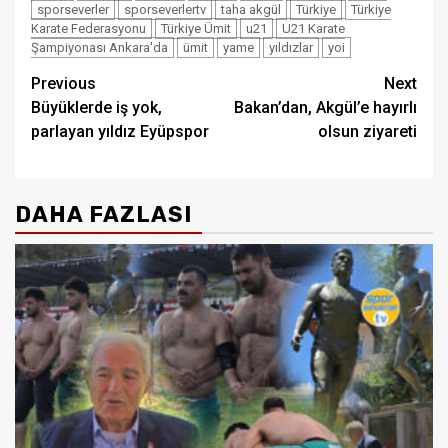
sporseverler
sporseverlertv
taha akgül
Türkiye
Türkiye
Karate Federasyonu
Türkiye Ümit
u21
U21 Karate
Şampiyonası Ankara'da
ümit
yame
yıldızlar
yoi
Post
Previous
Next
Büyüklerde iş yok,
Bakan’dan, Akgül’e hayırlı
navigation
parlayan yıldız Eyüpspor
olsun ziyareti
DAHA FAZLASI