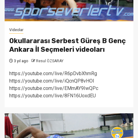
Videolar
Okullararası Serbest Güreş B Genç
Ankara İl Seçmeleri videoları
3 yıl ago
Resul ÖZSARAY
https://youtube.com/live/R6pDvbXhmRg
https://youtube.com/live/iQcnQP8vHOI
https://youtube.com/live/EMmAY9IwQPc
https://youtube.com/live/8FN16UoxdEU