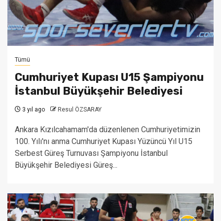
Tümü
Cumhuriyet Kupası U15 Şampiyonu
İstanbul Büyükşehir Belediyesi
3 yıl ago
Resul ÖZSARAY
Ankara Kızılcahamam'da düzenlenen Cumhuriyetimizin
100. Yılı'nı anma Cumhuriyet Kupası Yüzüncü Yıl U15
Serbest Güreş Turnuvası Şampiyonu İstanbul
Büyükşehir Belediyesi Güreş...