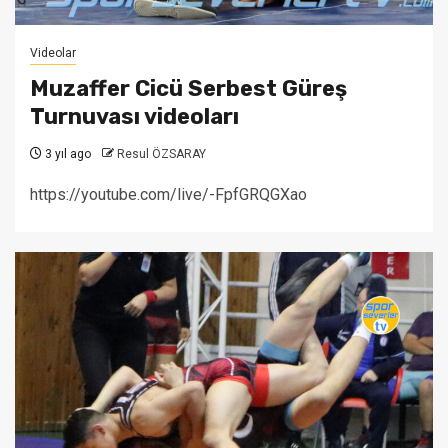
Videolar
Muzaffer Cicü Serbest Güreş
Turnuvası videoları
3 yıl ago
Resul ÖZSARAY
https://youtube.com/live/-FpfGRQGXao