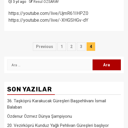
3 yıl ago
Resul ÖZSARAY
https://youtube.com/live/UjmR61IHPZ0
https://youtube.com/live/-XHGSHGv-dY
Yazı
Previous
1
2
3
4
sayfalaması
Arama:
SON YAZILAR
36. Taşköprü Karakucak Güreşleri Başpehlivanı İsmail
Balaban
Özdenur Özmez Dünya Şampiyonu
20. Vezirköprü Kunduz Yağlı Pehlivan Güreşleri başlıyor