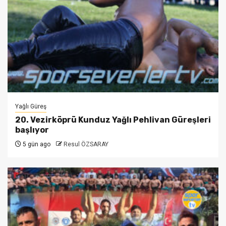
Yağlı Güreş
20. Vezirköprü Kunduz Yağlı Pehlivan Güreşleri
başlıyor
5 gün ago
Resul ÖZSARAY