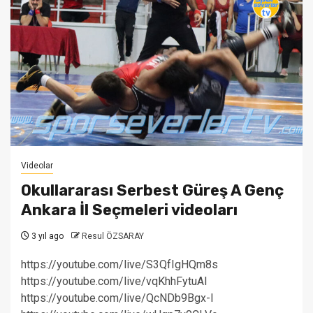
Videolar
Okullararası Serbest Güreş A Genç
Ankara İl Seçmeleri videoları
3 yıl ago
Resul ÖZSARAY
https://youtube.com/live/S3QfIgHQm8s
https://youtube.com/live/vqKhhFytuAI
https://youtube.com/live/QcNDb9Bgx-I