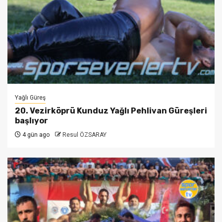
Yağlı Güreş
20. Vezirköprü Kunduz Yağlı Pehlivan Güreşleri
başlıyor
4 gün ago
Resul ÖZSARAY