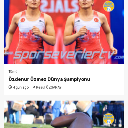
Tümü
Özdenur Özmez Dünya Şampiyonu
4 gün ago
Resul ÖZSARAY