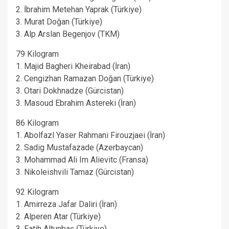
2. İbrahim Metehan Yaprak (Türkiye)
3. Murat Doğan (Türkiye)
3. Alp Arslan Begenjov (TKM)
79 Kilogram
1. Majid Bagheri Kheirabad (İran)
2. Cengizhan Ramazan Doğan (Türkiye)
3. Otari Dokhnadze (Gürcistan)
3. Masoud Ebrahim Astereki (İran)
86 Kilogram
1. Abolfazl Yaser Rahmani Firouzjaei (İran)
2. Sadig Mustafazade (Azerbaycan)
3. Mohammad Ali Im Alievitc (Fransa)
3. Nikoleishvili Tamaz (Gürcistan)
92 Kilogram
1. Amirreza Jafar Daliri (İran)
2. Alperen Atar (Türkiye)
3. Fatih Altunbaş (Türkiye)