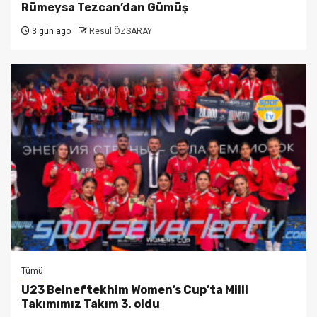
Rümeysa Tezcan’dan Gümüş
3 gün ago
Resul ÖZSARAY
Tümü
U23 Belneftekhim Women’s Cup’ta Milli
Takımımız Takım 3. oldu