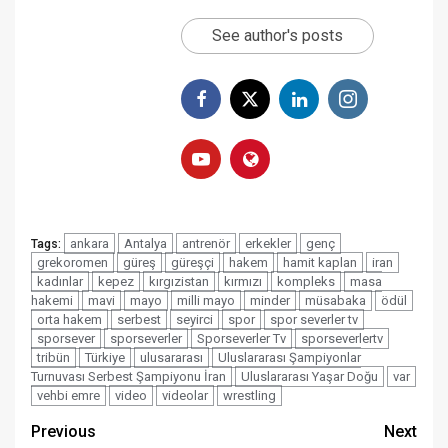
See author's posts
ankara
Antalya
antrenör
erkekler
genç
Tags:
grekoromen
güreş
güreşçi
hakem
hamit kaplan
iran
kadınlar
kepez
kırgızistan
kırmızı
kompleks
masa
hakemi
mavi
mayo
milli mayo
minder
müsabaka
ödül
orta hakem
serbest
seyirci
spor
spor severler tv
sporsever
sporseverler
Sporseverler Tv
sporseverlertv
tribün
Türkiye
ulusararası
Uluslararası Şampiyonlar
Turnuvası Serbest Şampiyonu İran
Uluslararası Yaşar Doğu
var
vehbi emre
video
videolar
wrestling
Post
Previous
Next