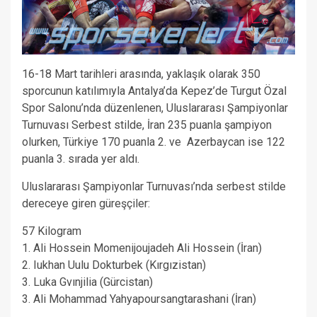
16-18 Mart tarihleri arasında, yaklaşık olarak 350
sporcunun katılımıyla Antalya’da Kepez’de Turgut Özal
Spor Salonu’nda düzenlenen, Uluslararası Şampiyonlar
Turnuvası Serbest stilde, İran 235 puanla şampiyon
olurken, Türkiye 170 puanla 2. ve Azerbaycan ise 122
puanla 3. sırada yer aldı.
Uluslararası Şampiyonlar Turnuvası’nda serbest stilde
dereceye giren güreşçiler:
57 Kilogram
1. Ali Hossein Momenijoujadeh Ali Hossein (İran)
2. Iukhan Uulu Dokturbek (Kırgızistan)
3. Luka Gvınjilia (Gürcistan)
3. Ali Mohammad Yahyapoursangtarashani (İran)