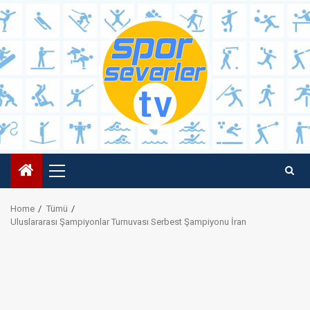
Skip
to
content
Primary
Menu
Home
Tümü
Uluslararası Şampiyonlar Turnuvası Serbest Şampiyonu İran