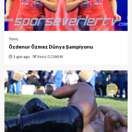
Tümü
Özdenur Özmez Dünya Şampiyonu
3 gün ago
Resul ÖZSARAY