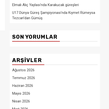
Elmalı Alıç Yaylası’nda Karakucak güreşleri
U17 Dünya Güreş Şampiyonası’nda Kıymet Rümeysa
Tezcan’dan Gümüş
SON YORUMLAR
ARŞIVLER
Ağustos 2026
Temmuz 2026
Haziran 2026
Mayıs 2026
Nisan 2026