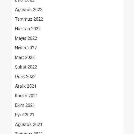
Eylül 2022
Ağustos 2022
Temmuz 2022
Haziran 2022
Mayıs 2022
Nisan 2022
Mart 2022
Şubat 2022
Ocak 2022
Aralık 2021
Kasım 2021
Ekim 2021
Eylül 2021
Ağustos 2021