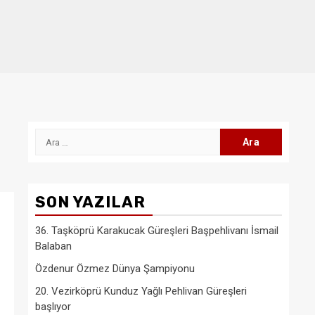
Arama:
SON YAZILAR
36. Taşköprü Karakucak Güreşleri Başpehlivanı İsmail
Balaban
Özdenur Özmez Dünya Şampiyonu
20. Vezirköprü Kunduz Yağlı Pehlivan Güreşleri
başlıyor