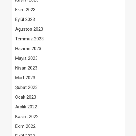
Kasım 2023
Ekim 2023
Eylül 2023
Ağustos 2023
Temmuz 2023
Haziran 2023
Mayıs 2023
Nisan 2023
Mart 2023
Şubat 2023
Ocak 2023
Aralık 2022
Kasım 2022
Ekim 2022