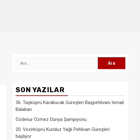
Arama:
SON YAZILAR
36. Taşköprü Karakucak Güreşleri Başpehlivanı İsmail
Balaban
Özdenur Özmez Dünya Şampiyonu
20. Vezirköprü Kunduz Yağlı Pehlivan Güreşleri
başlıyor