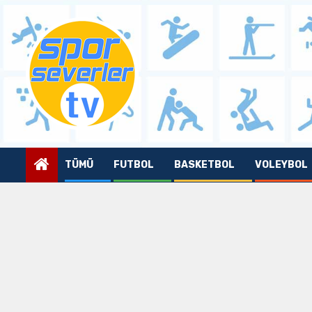
Skip
to
content
TÜMÜ
FUTBOL
BASKETBOL
VOLEYBOL