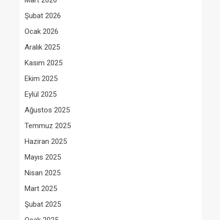
Mart 2026
Şubat 2026
Ocak 2026
Aralık 2025
Kasım 2025
Ekim 2025
Eylül 2025
Ağustos 2025
Temmuz 2025
Haziran 2025
Mayıs 2025
Nisan 2025
Mart 2025
Şubat 2025