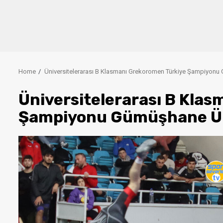
Home
Üniversitelerarası B Klasmanı Grekoromen Türkiye Şampiyonu
Üniversitelerarası B Kla
Şampiyonu Gümüşhane Ün