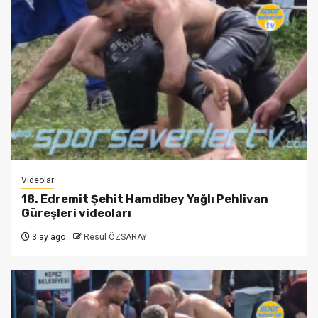
Videolar
18. Edremit Şehit Hamdibey Yağlı Pehlivan
Güreşleri videoları
3 ay ago
Resul ÖZSARAY