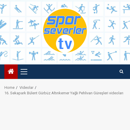
Skip
to
content
Primary
Menu
Home
Videolar
16. Sekapark Bülent Gürbüz Altınkemer Yağlı Pehlivan Güreşleri videoları