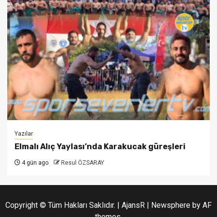
Yazılar
Elmalı Alıç Yaylası’nda Karakucak güreşleri
4 gün ago
Resul ÖZSARAY
Copyright © Tüm Hakları Saklıdır. | AjansR
|
Newsphere
by AF
themes.