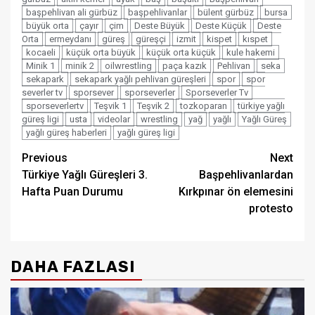
başpehlivan ali gürbüz
başpehlivanlar
bülent gürbüz
bursa
büyük orta
çayır
çim
Deste Büyük
Deste Küçük
Deste
Orta
ermeydanı
güreş
güreşçi
izmit
kispet
kıspet
kocaeli
küçük orta büyük
küçük orta küçük
kule hakemi
Minik 1
minik 2
oilwrestling
paça kazık
Pehlivan
seka
sekapark
sekapark yağlı pehlivan güreşleri
spor
spor
severler tv
sporsever
sporseverler
Sporseverler Tv
sporseverlertv
Teşvik 1
Teşvik 2
tozkoparan
türkiye yağlı
güreş ligi
usta
videolar
wrestling
yağ
yağlı
Yağlı Güreş
yağlı güreş haberleri
yağlı güreş ligi
Post
Previous
Next
Türkiye Yağlı Güreşleri 3.
Başpehlivanlardan
navigation
Hafta Puan Durumu
Kırkpınar ön elemesini
protesto
DAHA FAZLASI