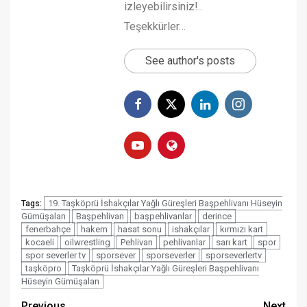
izleyebilirsiniz!..
Teşekkürler…
See author's posts
19. Taşköprü İshakçılar Yağlı Güreşleri Başpehlivanı Hüseyin
Tags:
Gümüşalan
Başpehlivan
başpehlivanlar
derince
fenerbahçe
hakem
hasat sonu
ishakçılar
kırmızı kart
kocaeli
oilwrestling
Pehlivan
pehlivanlar
sarı kart
spor
spor severler tv
sporsever
sporseverler
sporseverlertv
taşköpro
Taşköprü İshakçılar Yağlı Güreşleri Başpehlivanı
Hüseyin Gümüşalan
Previous
Next