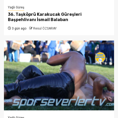
Yağlı Güreş
36. Taşköprü Karakucak Güreşleri
Başpehlivanı İsmail Balaban
3 gün ago
Resul ÖZSARAY
Yağlı Güreş