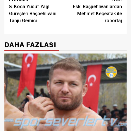
Post
8. Koca Yusuf Yağlı
Eski Başpehlivanlardan
navigation
Güreşleri Başpehlivanı
Mehmet Keçeatak ile
Tanju Gemici
röportaj
DAHA FAZLASI