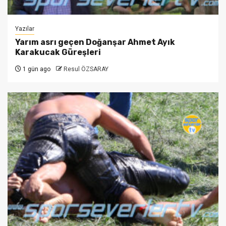
Yazılar
Yarım asrı geçen Doğanşar Ahmet Ayık
Karakucak Güreşleri
1 gün ago
Resul ÖZSARAY