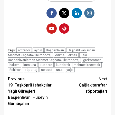
antrenör
aydın
Başpehlivan
Başpehlivanlardan
Tags:
Mehmet Keçeatak ile röportaj
edirne
elmalı
Eski
Başpehlivanlardan Mehmet Keçeatak ile röportaj
grekoromen
hakem
kumluca
kurtdere
kurtdereli
mehmet keçeatak
Pehlivan
röportaj
serbest
usta
yağlı
Post
Previous
Next
19. Taşköprü İshakçılar
Çağlak taraftar
navigation
Yağlı Güreşleri
röportajları
Başpehlivanı Hüseyin
Gümüşalan