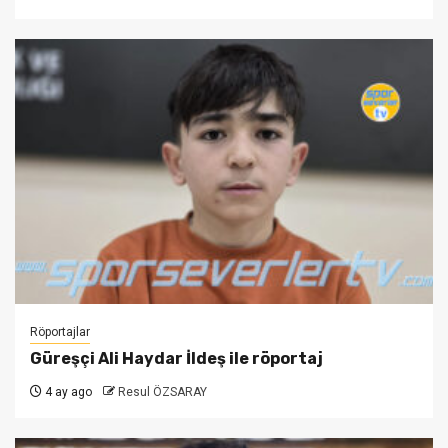
Röportajlar
Güreşçi Ali Haydar İldeş ile röportaj
4 ay ago
Resul ÖZSARAY