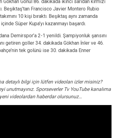
n Gökhan Gönül 86. dakikada ikinci sarıdan kırmızı
ktı. Beşiktaş’tan Francisco Javier Montero Rubio
 takımını 10 kişi bıraktı. Beşiktaş aynı zamanda
 içinde Süper Kupa’yı kazanmayı başardı.
dana Demirspor’a 2-1 yenildi. Şampiyonluk şansını
ı getiren goller 34. dakikada Gökhan İnler ve 46.
ahçe’nin tek golünü ise 30. dakikada Enner
a detaylı bilgi için lütfen videoları izler misiniz?
yi unutmayınız. Sporseverler Tv YouTube kanalıma
de yeni videolardan haberdar olursunuz…