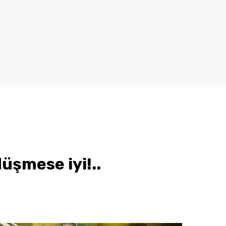
üşmese iyi!..