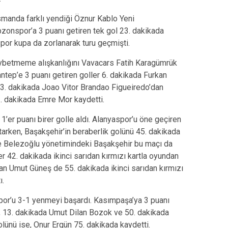
smanda farklı yendiği Öznur Kablo Yeni
bzonspor’a 3 puanı getiren tek gol 23. dakikada
por kupa da zorlanarak turu geçmişti.
ybetmeme alışkanlığını Vavacars Fatih Karagümrük
ntep’e 3 puanı getiren goller 6. dakikada Furkan
. dakikada Joao Vitor Brandao Figueiredo’dan
1. dakikada Emre Mor kaydetti.
er puanı birer golle aldı. Alanyaspor’u öne geçiren
arken, Başakşehir’in beraberlik golünü 45. dakikada
e Belezoğlu yönetimindeki Başakşehir bu maçı da
 42. dakikada ikinci sarıdan kırmızı kartla oyundan
’dan Umut Güneş de 55. dakikada ikinci sarıdan kırmızı
ı.
or’u 3-1 yenmeyi başardı. Kasımpaşa’ya 3 puanı
c, 13. dakikada Umut Dilan Bozok ve 50. dakikada
olünü ise, Onur Ergün 75. dakikada kaydetti.