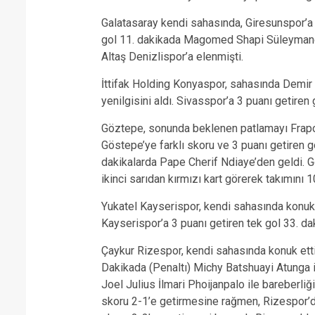
Galatasaray kendi sahasında, Giresunspor’a 
gol 11. dakikada Magomed Shapi Süleymano
Altaş Denizlispor’a elenmişti.
İttifak Holding Konyaspor, sahasında Demir 
yenilgisini aldı. Sivasspor’a 3 puanı getir
Göztepe, sonunda beklenen patlamayı Fraport
Göstepe’ye farklı skoru ve 3 puanı getiren go
dakikalarda Pape Cherif Ndiaye’den geldi. 
ikinci sarıdan kırmızı kart görerek takımını 10
Yukatel Kayserispor, kendi sahasında konuk e
Kayserispor’a 3 puanı getiren tek gol 33. d
Çaykur Rizespor, kendi sahasında konuk ettiğ
Dakikada (Penaltı) Michy Batshuayi Atunga
Joel Julius İlmari Phoijanpalo ile bareberliğ
skoru 2-1’e getirmesine rağmen, Rizespor’d