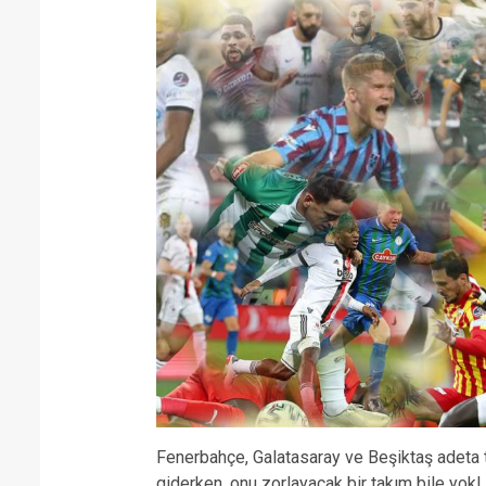
Fenerbahçe, Galatasaray ve Beşiktaş adeta 
giderken, onu zorlayacak bir takım bile yok!.