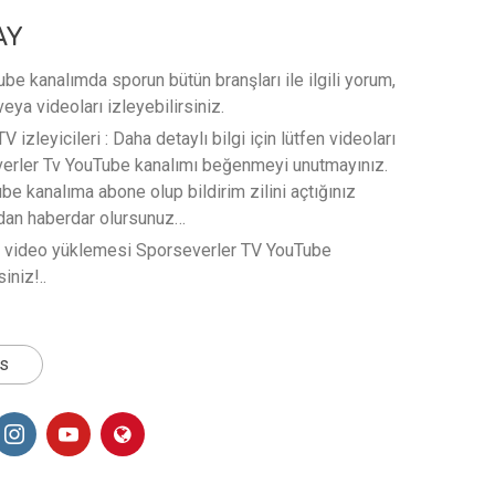
AY
e kanalımda sporun bütün branşları ile ilgili yorum,
veya videoları izleyebilirsiniz.
 izleyicileri : Daha detaylı bilgi için lütfen videoları
verler Tv YouTube kanalımı beğenmeyi unutmayınız.
e kanalıma abone olup bildirim zilini açtığınız
rdan haberdar olursunuz…
t video yüklemesi Sporseverler TV YouTube
iniz!..
ts