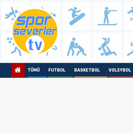
Skip
to
content
TÜMÜ
FUTBOL
BASKETBOL
VOLEYBOL