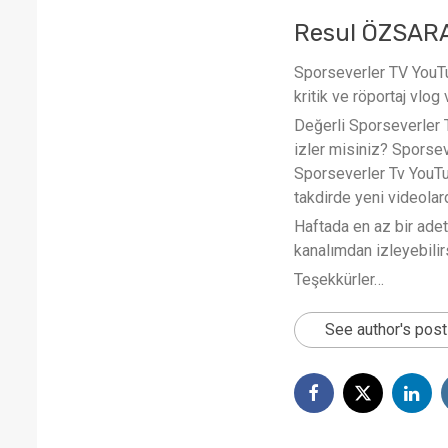
Resul ÖZSAR
Sporseverler TV YouTub
kritik ve röportaj vlog 
Değerli Sporseverler TV
izler misiniz? Sporse
Sporseverler Tv YouTub
takdirde yeni videola
Haftada en az bir ade
kanalımdan izleyebilirs
Teşekkürler…
See author's pos