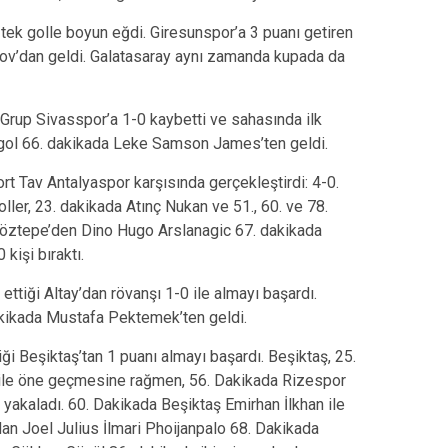
tek golle boyun eğdi. Giresunspor’a 3 puanı getiren
v’dan geldi. Galatasaray aynı zamanda kupada da
Grup Sivasspor’a 1-0 kaybetti ve sahasında ilk
en gol 66. dakikada Leke Samson James’ten geldi.
 Tav Antalyaspor karşısında gerçekleştirdi: 4-0.
ller, 23. dakikada Atınç Nukan ve 51., 60. ve 78.
Göztepe’den Dino Hugo Arslanagic 67. dakikada
 kişi bıraktı.
ttiği Altay’dan rövanşı 1-0 ile almayı başardı.
akikada Mustafa Pektemek’ten geldi.
i Beşiktaş’tan 1 puanı almayı başardı. Beşiktaş, 25.
 ile öne geçmesine rağmen, 56. Dakikada Rizespor
i yakaladı. 60. Dakikada Beşiktaş Emirhan İlkhan ile
an Joel Julius İlmari Phoijanpalo 68. Dakikada