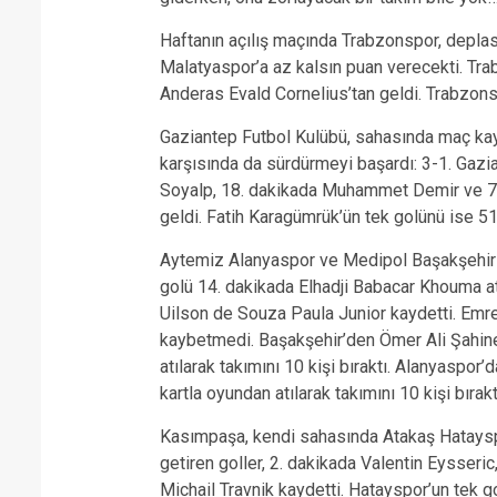
Haftanın açılış maçında Trabzonspor, depla
Malatyaspor’a az kalsın puan verecekti. Tra
Anderas Evald Cornelius’tan geldi. Trabzons
Gaziantep Futbol Kulübü, sahasında maç ka
karşısında da sürdürmeyi başardı: 3-1. Gazia
Soyalp, 18. dakikada Muhammet Demir ve 73
geldi. Fatih Karagümrük’ün tek golünü ise 5
Aytemiz Alanyaspor ve Medipol Başakşehir 1’
golü 14. dakikada Elhadji Babacar Khouma at
Uilson de Souza Paula Junior kaydetti. Emr
kaybetmedi. Başakşehir’den Ömer Ali Şahiner
atılarak takımını 10 kişi bıraktı. Alanyaspor
kartla oyundan atılarak takımını 10 kişi bırakt
Kasımpaşa, kendi sahasında Atakaş Hataysp
getiren goller, 2. dakikada Valentin Eysseri
Michail Travnik kaydetti. Hatayspor’un tek g