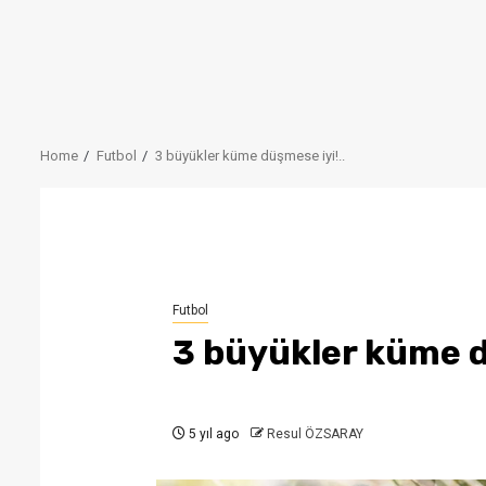
Home
Futbol
3 büyükler küme düşmese iyi!..
Futbol
3 büyükler küme d
5 yıl ago
Resul ÖZSARAY