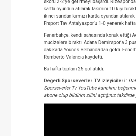
skoru 2-2’ye getirmeyi başardı. Rizespor’da
kartla oyundun atılarak takımını 10 kişi bıra
ikinci sarıdan kırmızı kartla oyundan atılarak
Fraport Tav Antalyaspor’u 1-0 yenerek hafta
Fenerbahçe, kendi sahasında konuk ettiği A
mucizelere bıraktı. Adana Demirspor’a 3 puan
dakikada Younes Belhanda’dan geldi. Fenerb
Remberto Valencia kaydetti.
Bu hafta toplam 25 gol atıldı.
Değerli Sporseverler TV izleyicileri :
Dah
Sporseverler Tv YouTube kanalımı beğenme
abone olup bildirim zilini açtığınız takdir