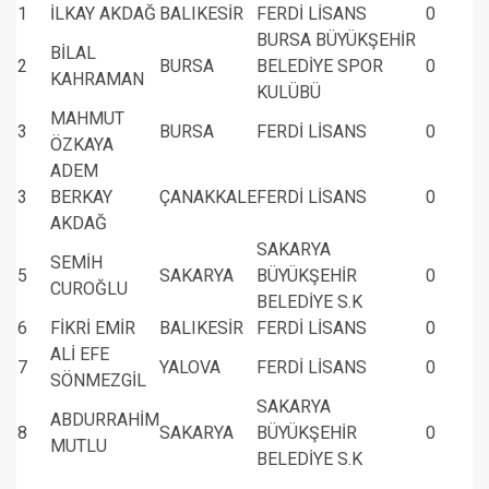
1
İLKAY AKDAĞ
BALIKESİR
FERDİ LİSANS
0
BURSA BÜYÜKŞEHİR
BİLAL
2
BURSA
BELEDİYE SPOR
0
KAHRAMAN
KULÜBÜ
MAHMUT
3
BURSA
FERDİ LİSANS
0
ÖZKAYA
ADEM
3
BERKAY
ÇANAKKALE
FERDİ LİSANS
0
AKDAĞ
SAKARYA
SEMİH
5
SAKARYA
BÜYÜKŞEHİR
0
CUROĞLU
BELEDİYE S.K
6
FİKRİ EMİR
BALIKESİR
FERDİ LİSANS
0
ALİ EFE
7
YALOVA
FERDİ LİSANS
0
SÖNMEZGİL
SAKARYA
ABDURRAHİM
8
SAKARYA
BÜYÜKŞEHİR
0
MUTLU
BELEDİYE S.K