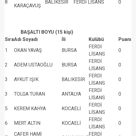
8
BALIKESİR
FERDİ LİSANS
0
KARAÇAVUŞ
BAŞALTI BOYU (15 kişi)
Sıra
Adı Soyadı
İli
Kulübü
Puanı
FERDİ
1
OKAN YAVAŞ
BURSA
0
LİSANS
FERDİ
2
ADEM USTAOĞLU
BURSA
0
LİSANS
FERDİ
3
AYKUT IŞIK
BALIKESİR
0
LİSANS
FERDİ
3
TOLGA TURAN
ANTALYA
0
LİSANS
FERDİ
5
KEREM KAHYA
KOCAELİ
0
LİSANS
FERDİ
6
MERT ALTIN
KOCAELİ
0
LİSANS
CAFER HAMİ
FERDİ