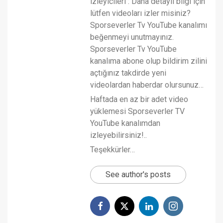
izleyicileri : Daha detaylı bilgi için
lütfen videoları izler misiniz?
Sporseverler Tv YouTube kanalımı
beğenmeyi unutmayınız.
Sporseverler Tv YouTube
kanalıma abone olup bildirim zilini
açtığınız takdirde yeni
videolardan haberdar olursunuz…
Haftada en az bir adet video
yüklemesi Sporseverler TV
YouTube kanalımdan
izleyebilirsiniz!..
Teşekkürler…
See author's posts