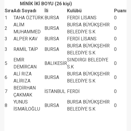
MİNİK İKİ BOYU (26 kişi)
Sıra
Adı Soyadı
İli
Kulübü
Puanı
1
TAHA ÖZTÜRK
BURSA
FERDİ LİSANS
0
ALİM
BURSA BÜYÜKŞEHİR
2
BURSA
0
MUHAMMED
BELEDİYE S.K
3
ALPER KAV
BURSA
FERDİ LİSANS
0
BURSA BÜYÜKŞEHİR
3
RAMİL TAİP
BURSA
0
BELEDİYE S.K
EMİR
SINDIRGI BELEDİYE
5
BALIKESİR
0
DEMİRCAN
S.K
ALİ RIZA
BURSA BÜYÜKŞEHİR
6
BURSA
0
ALİRIZA
BELEDİYE S.K
BEDİRHAN
7
İSTANBUL
FERDİ
0
ÇAKMAK
YUNUS
BURSA BÜYÜKŞEHİR
8
BURSA
0
İSMAİLOĞLU
BELEDİYE S.K