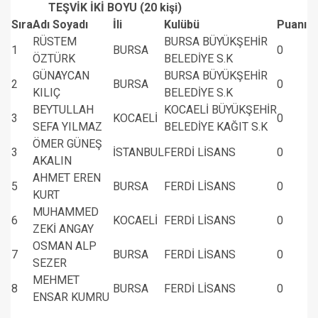
TEŞVİK İKİ BOYU (20 kişi)
Sıra
Adı Soyadı
İli
Kulübü
Puanı
RÜSTEM
BURSA BÜYÜKŞEHİR
1
BURSA
0
ÖZTÜRK
BELEDİYE S.K
GÜNAYCAN
BURSA BÜYÜKŞEHİR
2
BURSA
0
KILIÇ
BELEDİYE S.K
BEYTULLAH
KOCAELİ BÜYÜKŞEHİR
3
KOCAELİ
0
SEFA YILMAZ
BELEDİYE KAĞIT S.K
ÖMER GÜNEŞ
3
İSTANBUL
FERDİ LİSANS
0
AKALIN
AHMET EREN
5
BURSA
FERDİ LİSANS
0
KURT
MUHAMMED
6
KOCAELİ
FERDİ LİSANS
0
ZEKİ ANGAY
OSMAN ALP
7
BURSA
FERDİ LİSANS
0
SEZER
MEHMET
8
BURSA
FERDİ LİSANS
0
ENSAR KUMRU