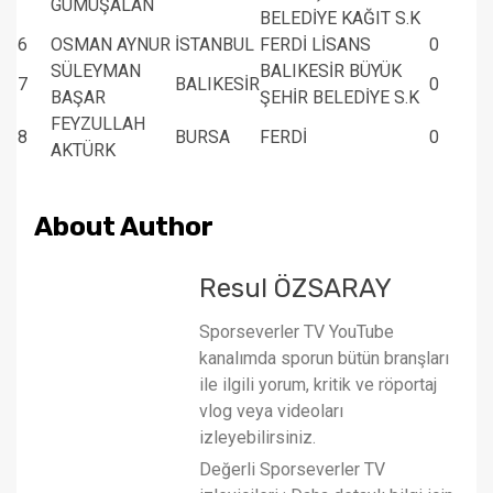
GÜMÜŞALAN
BELEDİYE KAĞIT S.K
6
OSMAN AYNUR
İSTANBUL
FERDİ LİSANS
0
SÜLEYMAN
BALIKESİR BÜYÜK
7
BALIKESİR
0
BAŞAR
ŞEHİR BELEDİYE S.K
FEYZULLAH
8
BURSA
FERDİ
0
AKTÜRK
About Author
Resul ÖZSARAY
Sporseverler TV YouTube
kanalımda sporun bütün branşları
ile ilgili yorum, kritik ve röportaj
vlog veya videoları
izleyebilirsiniz.
Değerli Sporseverler TV