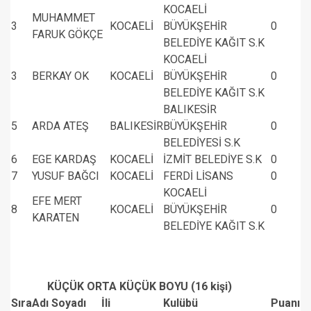
KOCAELİ
MUHAMMET
3
KOCAELİ
BÜYÜKŞEHİR
0
FARUK GÖKÇE
BELEDİYE KAĞIT S.K
KOCAELİ
3
BERKAY OK
KOCAELİ
BÜYÜKŞEHİR
0
BELEDİYE KAĞIT S.K
BALIKESİR
5
ARDA ATEŞ
BALIKESİR
BÜYÜKŞEHİR
0
BELEDİYESİ S.K
6
EGE KARDAŞ
KOCAELİ
İZMİT BELEDİYE S.K
0
7
YUSUF BAĞCI
KOCAELİ
FERDİ LİSANS
0
KOCAELİ
EFE MERT
8
KOCAELİ
BÜYÜKŞEHİR
0
KARATEN
BELEDİYE KAĞIT S.K
KÜÇÜK ORTA KÜÇÜK BOYU (16 kişi)
Sıra
Adı Soyadı
İli
Kulübü
Puanı