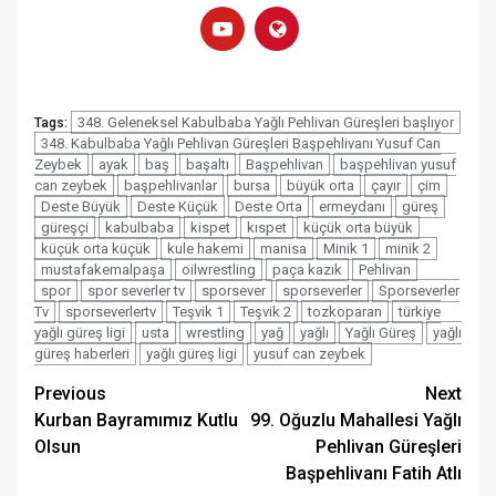
348. Geleneksel Kabulbaba Yağlı Pehlivan Güreşleri başlıyor
Tags:
348. Kabulbaba Yağlı Pehlivan Güreşleri Başpehlivanı Yusuf Can
Zeybek
ayak
baş
başaltı
Başpehlivan
başpehlivan yusuf
can zeybek
başpehlivanlar
bursa
büyük orta
çayır
çim
Deste Büyük
Deste Küçük
Deste Orta
ermeydanı
güreş
güreşçi
kabulbaba
kispet
kıspet
küçük orta büyük
küçük orta küçük
kule hakemi
manisa
Minik 1
minik 2
mustafakemalpaşa
oilwrestling
paça kazık
Pehlivan
spor
spor severler tv
sporsever
sporseverler
Sporseverler
Tv
sporseverlertv
Teşvik 1
Teşvik 2
tozkoparan
türkiye
yağlı güreş ligi
usta
wrestling
yağ
yağlı
Yağlı Güreş
yağlı
güreş haberleri
yağlı güreş ligi
yusuf can zeybek
Post
Previous
Next
Kurban Bayramımız Kutlu
99. Oğuzlu Mahallesi Yağlı
navigation
Olsun
Pehlivan Güreşleri
Başpehlivanı Fatih Atlı