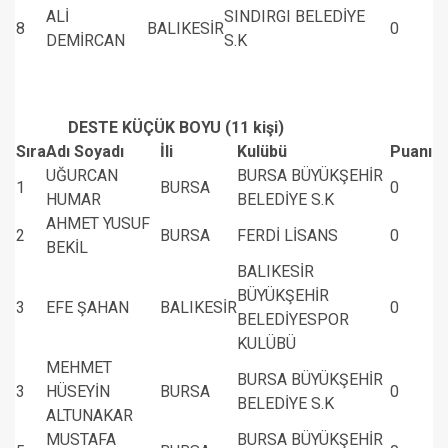
ALİ
SINDIRGI BELEDİYE
8
BALIKESİR
0
DEMİRCAN
S.K
DESTE KÜÇÜK BOYU (11 kişi)
Sıra
Adı Soyadı
İli
Kulübü
Puanı
UĞURCAN
BURSA BÜYÜKŞEHİR
1
BURSA
0
HUMAR
BELEDİYE S.K
AHMET YUSUF
2
BURSA
FERDİ LİSANS
0
BEKİL
BALIKESİR
BÜYÜKŞEHİR
3
EFE ŞAHAN
BALIKESİR
0
BELEDİYESPOR
KULÜBÜ
MEHMET
BURSA BÜYÜKŞEHİR
3
HÜSEYİN
BURSA
0
BELEDİYE S.K
ALTUNAKAR
MUSTAFA
BURSA BÜYÜKŞEHİR