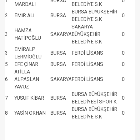
1
BURSA
0
MARDALI
BELEDİYE S.K
BURSA BÜYÜKŞEHİR
2
EMİR ALİ
BURSA
0
BELEDİYE S.K
SAKARYA
HAMZA
3
SAKARYA
BÜYÜKŞEHİR
0
HATİPOĞLU
BELEDİYE S.K
EMİRALP
3
BURSA
FERDİ LİSANS
0
LERMİOĞLU
5
EFE ÇİNAR
BURSA
FERDİ LİSANS
0
ATİLLA
6
ALPASLAN
SAKARYA
FERDİ LİSANS
0
YAVUZ
BURSA BÜYÜKŞEHİR
7
YUSUF KİBAR
BURSA
0
BELEDİYESİ SPOR K
BURSA BÜYÜKŞEHİR
8
YASİN ORHAN
BURSA
0
BELEDİYE S.K