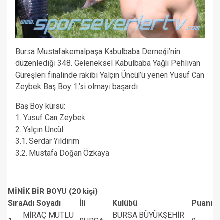
Bursa Mustafakemalpaşa Kabulbaba Derneği’nin
düzenlediği 348. Geleneksel Kabulbaba Yağlı Pehlivan
Güreşleri finalinde rakibi Yalçın Üncül’ü yenen Yusuf Can
Zeybek Baş Boy 1.’si olmayı başardı.
Baş Boy kürsü:
1. Yusuf Can Zeybek
2. Yalçın Üncül
3.1. Serdar Yıldırım
3.2. Mustafa Doğan Özkaya
MİNİK BİR BOYU (20 kişi)
Sıra
Adı Soyadı
İli
Kulübü
Puanı
MİRAÇ MUTLU
BURSA BÜYÜKŞEHİR