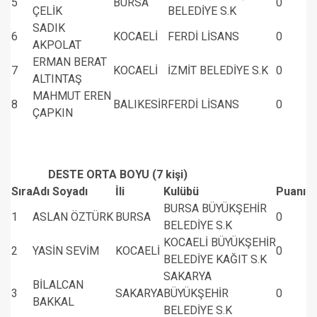
5
BURSA
0
ÇELİK
BELEDİYE S.K
SADIK
6
KOCAELİ
FERDİ LİSANS
0
AKPOLAT
ERMAN BERAT
7
KOCAELİ
İZMİT BELEDİYE S.K
0
ALTINTAŞ
MAHMUT EREN
8
BALIKESİR
FERDİ LİSANS
0
ÇAPKIN
DESTE ORTA BOYU (7 kişi)
Sıra
Adı Soyadı
İli
Kulübü
Puanı
BURSA BÜYÜKŞEHİR
1
ASLAN ÖZTÜRK
BURSA
0
BELEDİYE S.K
KOCAELİ BÜYÜKŞEHİR
2
YASİN SEVİM
KOCAELİ
0
BELEDİYE KAĞIT S.K
SAKARYA
BİLALCAN
3
SAKARYA
BÜYÜKŞEHİR
0
BAKKAL
BELEDİYE S.K