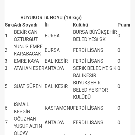
BÜYÜKORTA BOYU (18 kişi)
Sıra
Adı Soyadı
İli
Kulübü
Puanı
BEKİR CAN
BURSA BÜYÜKŞEHİR
1
BURSA
0
ÖZTURGUT
BELEDİYESİ SK
YUNUS EMRE
2
BURSA
FERDİ LİSANS
0
KARABACAK
3
EMRE KAYA
BALIKESİR
FERDİ LİSANS
0
3
ATAHAN ESER
ANTALYA
SERİK BELEDİYE S.K
0
BALIKESİR
BÜYÜKŞEHİR
5
SUAT SÜREN
BALIKESİR
0
BELEDİYE SPOR
KULÜBÜ
İSMAİL
6
KASTAMONU
FERDİ LİSANS
0
KESGİN
OĞUZHAN
7
ANTALYA
FERDİ LİSANS
0
YUSUF ALTIN
OLCAY