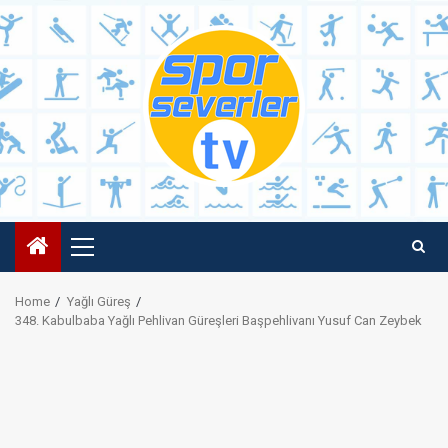
Skip
to
content
Primary
Menu
Home
Yağlı Güreş
348. Kabulbaba Yağlı Pehlivan Güreşleri Başpehlivanı Yusuf Can Zeybek