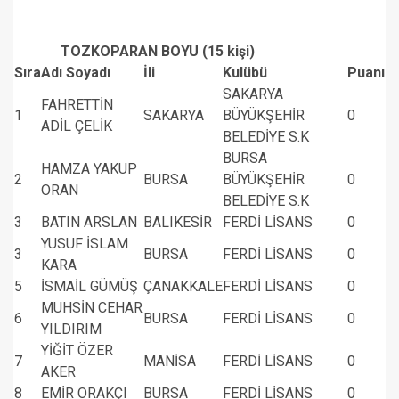
TOZKOPARAN BOYU (15 kişi)
Sıra
Adı Soyadı
İli
Kulübü
Puanı
SAKARYA
FAHRETTİN
1
SAKARYA
BÜYÜKŞEHİR
0
ADİL ÇELİK
BELEDİYE S.K
BURSA
HAMZA YAKUP
2
BURSA
BÜYÜKŞEHİR
0
ORAN
BELEDİYE S.K
3
BATIN ARSLAN
BALIKESİR
FERDİ LİSANS
0
YUSUF İSLAM
3
BURSA
FERDİ LİSANS
0
KARA
5
İSMAİL GÜMÜŞ
ÇANAKKALE
FERDİ LİSANS
0
MUHSİN CEHAR
6
BURSA
FERDİ LİSANS
0
YILDIRIM
YİĞİT ÖZER
7
MANİSA
FERDİ LİSANS
0
AKER
8
EMİR ORAKÇI
BURSA
FERDİ LİSANS
0