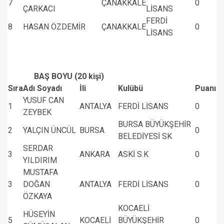
7
ÇANAKKALE
0
ÇARKACI
LİSANS
FERDİ
8
HASAN ÖZDEMİR
ÇANAKKALE
0
LİSANS
BAŞ BOYU (20 kişi)
Sıra
Adı Soyadı
İli
Kulübü
Puanı
YUSUF CAN
1
ANTALYA
FERDİ LİSANS
0
ZEYBEK
BURSA BÜYÜKŞEHİR
2
YALÇIN ÜNCÜL
BURSA
0
BELEDİYESİ SK
SERDAR
3
ANKARA
ASKİ S.K
0
YILDIRIM
MUSTAFA
3
DOĞAN
ANTALYA
FERDİ LİSANS
0
ÖZKAYA
KOCAELİ
HÜSEYİN
5
KOCAELİ
BÜYÜKŞEHİR
0