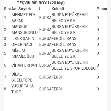
TEŞVİK BİR BOYU (20 kişi)
Sıra
Adı Soyadı
İli
Kulübü
Puanı
MEHMET EFE
BURSA BÜYÜKŞEHİR
1
BURSA
0
ŞAFAK
BELEDİYE S.K
MANSUR
BURSA BÜYÜKŞEHİR
2
BURSA
0
MANSUROĞLU
BELEDİYE S.K
3
İLKER ŞAHİN
BURSA
FERDİ LİSANS
0
3
ÖMER NACI
BURSA
FERDİ LİSANS
0
MİSLİM
BURSA BÜYÜKŞEHİR
5
BURSA
0
İSMAİLOĞLU
BELEDİYE S.K
BURSA BÜYÜKŞEHİR
6
CİHAN ORHAN
BURSA
0
BELEDİYE SPOR LULUBÜ
BİLAL
7
BURSA
FERDİ
0
GÜZELTEPE
YUSUF TAHA
8
BURSA
FERDİ
0
TURP