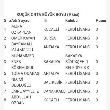
KÜÇÜK ORTA BÜYÜK BOYU (9 kişi)
Sıra
Adı Soyadı
İli
Kulübü
Puanı
MURAT
1
KOCAELİ
FERDİ LİSANS
0
ÖZKAPLAN
2
ÖMER KAYAN
BURSA
FERDİ LİSANS
0
BAYRAMALİ
3
ANTALYA
FERDİ LİSANS
0
İSLAMOĞLU
MUHAMMED
SAKARYA
3
ENES
SAKARYA
BÜYÜKŞEHİR
0
KÖSEMUSUL
BELEDİYE S.K
5
TOLGA ODABAŞI
ANTALYA
FERDİ LİSANS
0
NECMİ
6
BALIKESİR
FERDİ LİSANS
0
DEDEOĞLU
7
EMRE AYYILDIZ
ÇANAKKALE
FERDİ LİSANS
0
ABDULLAH
8
KOCAELİ
FERDİ LİSANS
0
ÖZBAĞ