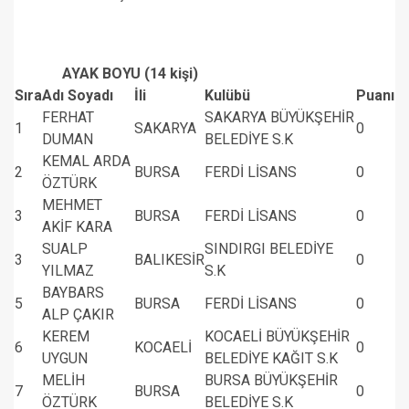
AYAK BOYU (14 kişi)
Sıra
Adı Soyadı
İli
Kulübü
Puanı
FERHAT
SAKARYA BÜYÜKŞEHİR
1
SAKARYA
0
DUMAN
BELEDİYE S.K
KEMAL ARDA
2
BURSA
FERDİ LİSANS
0
ÖZTÜRK
MEHMET
3
BURSA
FERDİ LİSANS
0
AKİF KARA
SUALP
SINDIRGI BELEDİYE
3
BALIKESİR
0
YILMAZ
S.K
BAYBARS
5
BURSA
FERDİ LİSANS
0
ALP ÇAKIR
KEREM
KOCAELİ BÜYÜKŞEHİR
6
KOCAELİ
0
UYGUN
BELEDİYE KAĞIT S.K
MELİH
BURSA BÜYÜKŞEHİR
7
BURSA
0
ÖZTÜRK
BELEDİYE S.K