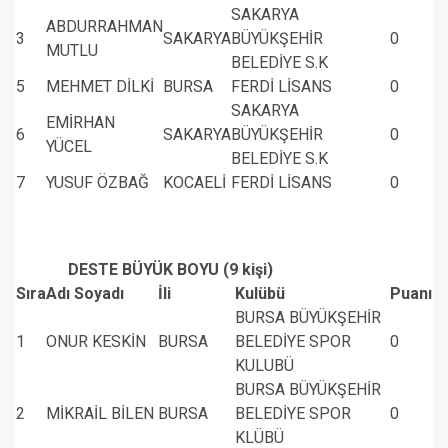
SAKARYA
ABDURRAHMAN
3
SAKARYA
BÜYÜKŞEHİR
0
MUTLU
BELEDİYE S.K
5
MEHMET DİLKİ
BURSA
FERDİ LİSANS
0
SAKARYA
EMİRHAN
6
SAKARYA
BÜYÜKŞEHİR
0
YÜCEL
BELEDİYE S.K
7
YUSUF ÖZBAĞ
KOCAELİ
FERDİ LİSANS
0
DESTE BÜYÜK BOYU (9 kişi)
Sıra
Adı Soyadı
İli
Kulübü
Puanı
BURSA BÜYÜKŞEHİR
1
ONUR KESKİN
BURSA
BELEDİYE SPOR
0
KULUBÜ
BURSA BÜYÜKŞEHİR
2
MİKRAİL BİLEN
BURSA
BELEDİYE SPOR
0
KLÜBÜ