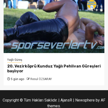
Yağlı Güreş
20. Vezirköprü Kunduz Yağlı Pehlivan Güreşleri
başlıyor
5 gün ago
Resul ÖZSARAY
Copyright © Tüm Hakları Saklıdır. | AjansR
|
Newsphere
by AF
themes.