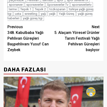
paça kazık
Pehlivan
samsun
spor
spor severler tv
sporsever
sporseverler
Sporseverler Tv
sporseverlertv
terme
Teşvik 1
Teşvik 2
tozkoparan
türkiye yağlı güreş
ligi
usta
wrestling
yağ
yağlı
Yağlı Güreş
yağlı güreş
haberleri
yağlı güreş ligi
Post
Previous
Next
348. Kabulbaba Yağlı
5. Alaçam Yöresel Ürünler
navigation
Pehlivan Güreşleri
Tarım Festivali Yağlı
Başpehlivanı Yusuf Can
Pehlivan Güreşleri
Zeybek
başlıyor
DAHA FAZLASI