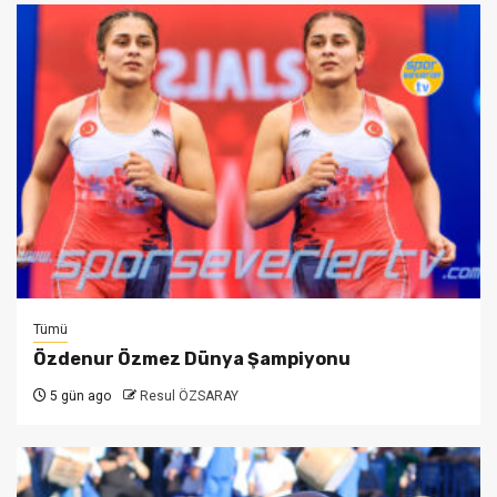
Tümü
Özdenur Özmez Dünya Şampiyonu
5 gün ago
Resul ÖZSARAY