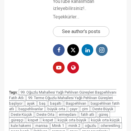
YouTube kanalımdan
izleyebilirsiniz!..
Teşekkürler…
See author's posts
99. Oğuzlu Mahallesi Yağlı Pehlivan Güreşleri Başpehlivanı
Tags:
Fatih Atlı
99. Terme Oğuzlu Mahallesi Yağlı Pehlivan Güreşleri
başlıyor
ayak
baş
başaltı
Başpehlivan
başpehlivan fatih
atlı
başpehlivanlar
büyük orta
çayır
çim
Deste Büyük
Deste Küçük
Deste Orta
ermeydanı
fatih atlı
güreş
güreşçi
kispet
kıspet
küçük orta büyük
küçük orta küçük
kule hakemi
manisa
Minik 1
minik 2
oğuzlu
oilwrestling