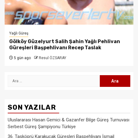
Yağlı Güreş
Gölköy Güzelyurt Salih Şahin Yağlı Pehlivan
Güreşleri Başpehlivanı Recep Taslak
5 gün ago
Resul ÖZSARAY
Arama:
SON YAZILAR
Uluslararası Hasan Gemici & Gazanfer Bilge Güreş Turnuvası
Serbest Güreş Şampiyonu Türkiye
36. Taşköprü Karakucak Güreşleri Başpehlivanı İsmail