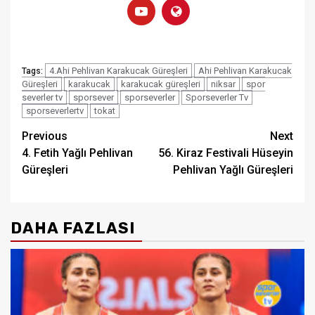
4.Ahi Pehlivan Karakucak Güreşleri
Ahi Pehlivan Karakucak
Tags:
Güreşleri
karakucak
karakucak güreşleri
niksar
spor
severler tv
sporsever
sporseverler
Sporseverler Tv
sporseverlertv
tokat
Post
Previous
Next
4. Fetih Yağlı Pehlivan
56. Kiraz Festivali Hüseyin
navigation
Güreşleri
Pehlivan Yağlı Güreşleri
DAHA FAZLASI