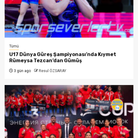
Tümü
U17 Dünya Güreş Şampiyonası’nda Kıymet
Rümeysa Tezcan’dan Gümüş
3 gün ago
Resul ÖZSARAY