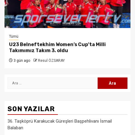
Tümü
U23 Belneftekhim Women’s Cup’ta Milli
Takımımız Takım 3. oldu
3 gün ago
Resul ÖZSARAY
Arama:
SON YAZILAR
36. Taşköprü Karakucak Güreşleri Başpehlivanı İsmail
Balaban