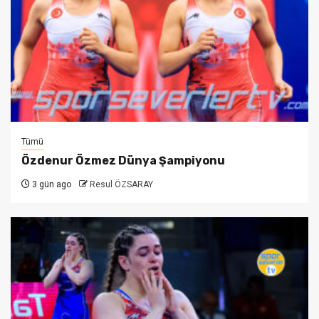
Tümü
Özdenur Özmez Dünya Şampiyonu
3 gün ago
Resul ÖZSARAY