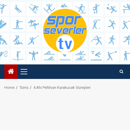
Skip
to
content
Primary
Menu
Home
Tümü
4.Ahi Pehlivan Karakucak Güreşleri