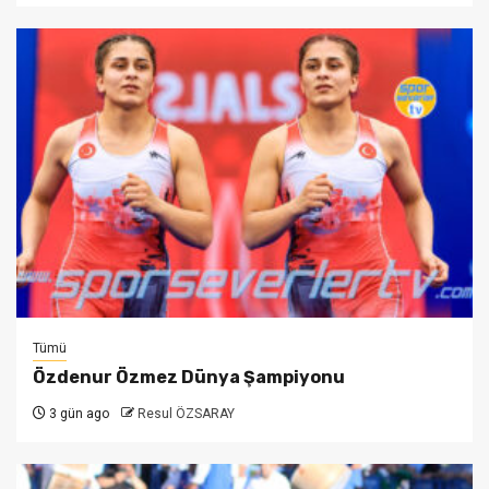
Tümü
Özdenur Özmez Dünya Şampiyonu
3 gün ago
Resul ÖZSARAY