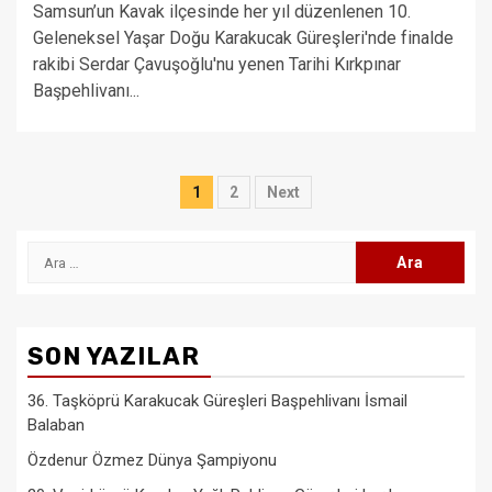
Samsun’un Kavak ilçesinde her yıl düzenlenen 10.
Geleneksel Yaşar Doğu Karakucak Güreşleri'nde finalde
rakibi Serdar Çavuşoğlu'nu yenen Tarihi Kırkpınar
Başpehlivanı...
Yazı
1
2
Next
sayfalaması
Arama:
SON YAZILAR
36. Taşköprü Karakucak Güreşleri Başpehlivanı İsmail
Balaban
Özdenur Özmez Dünya Şampiyonu