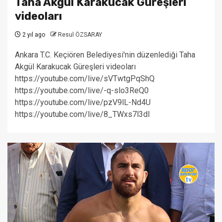
Taha Akgül Karakucak Güreşleri
videoları
2 yıl ago
Resul ÖZSARAY
Ankara T.C. Keçiören Belediyesi'nin düzenlediği Taha
Akgül Karakucak Güreşleri videoları
https://youtube.com/live/sVTwtgPqShQ
https://youtube.com/live/-q-slo3ReQ0
https://youtube.com/live/pzV9lL-Nd4U
https://youtube.com/live/8_TWxs7l3dI