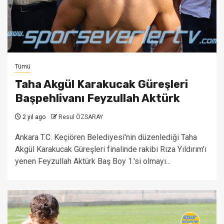
Tümü
Taha Akgül Karakucak Güreşleri
Başpehlivanı Feyzullah Aktürk
2 yıl ago
Resul ÖZSARAY
Ankara T.C. Keçiören Belediyesi'nin düzenlediği Taha
Akgül Karakucak Güreşleri finalinde rakibi Rıza Yıldırım'ı
yenen Feyzullah Aktürk Baş Boy 1.'si olmayı...