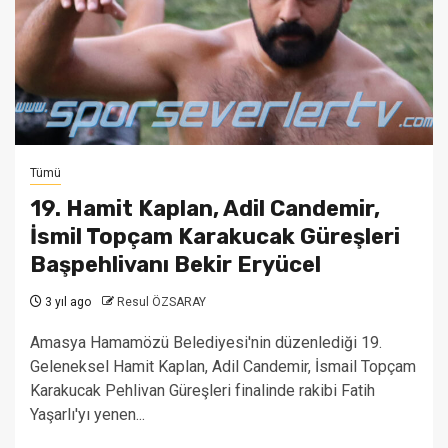
Tümü
19. Hamit Kaplan, Adil Candemir,
İsmil Topçam Karakucak Güreşleri
Başpehlivanı Bekir Eryücel
3 yıl ago
Resul ÖZSARAY
Amasya Hamamözü Belediyesi'nin düzenlediği 19.
Geleneksel Hamit Kaplan, Adil Candemir, İsmail Topçam
Karakucak Pehlivan Güreşleri finalinde rakibi Fatih
Yaşarlı'yı yenen...