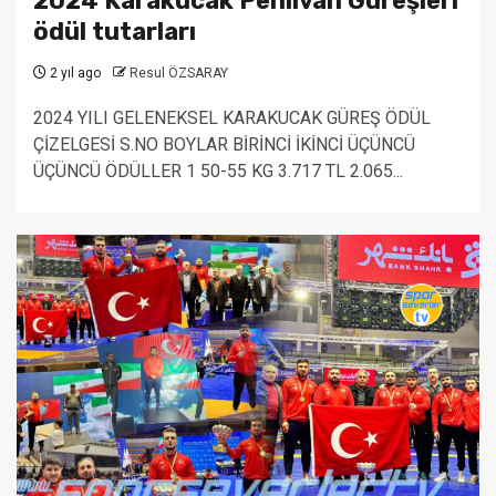
2024 Karakucak Pehlivan Güreşleri
ödül tutarları
2 yıl ago
Resul ÖZSARAY
2024 YILI GELENEKSEL KARAKUCAK GÜREŞ ÖDÜL
ÇİZELGESİ S.NO BOYLAR BİRİNCİ İKİNCİ ÜÇÜNCÜ
ÜÇÜNCÜ ÖDÜLLER 1 50-55 KG 3.717 TL 2.065...