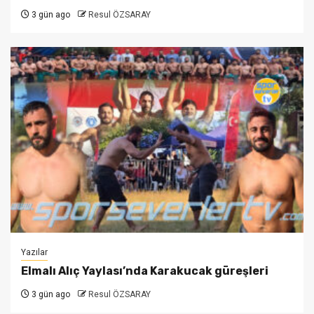
3 gün ago
Resul ÖZSARAY
Yazılar
Elmalı Alıç Yaylası’nda Karakucak güreşleri
3 gün ago
Resul ÖZSARAY