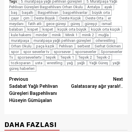
5. muratpaşa yağlı pehlivan güreşleri
5. Muratpaşa Yağlı
Tags:
Pehlivan Güreşleri Başpehlivanı Orhan Okulu
Antalya
ayak
baş
başaltı
Başpehlivan
başpehlivanlar
büyük orta
çayır
çim
Deste Büyük
Deste Küçük
Deste Orta
er
meydanı
fatih atlı
gece güreşi
güreş
güreşçi
ismail
balaban
kispet
kıspet
küçük orta büyük
küçük orta küçük
kule hakemi
minder
minik
Minik 1
minik 2
muğla
muratpaşa
muratpaşa yağlı pehlivan güreşleri
oilwrestling
Orhan Okulu
paça kazık
Pehlivan
serbest
Serhat Gökmen
spor
spor severler tv
sporsever
sporseverler
Sporseverler
Tv
sporseverlertv
teşvik
Teşvik 1
Teşvik 2
Teşvik-2
tozkoparan
usta
wrestling
yağ
yağlı
Yağlı Güreş
yağlı
güreş haberleri
Post
Previous
Next
Sadabat Yağlı Pehlivan
Galatasaray ağır yaralı!..
navigation
Güreşleri Başpehlivanı
Hüseyin Gümüşalan
DAHA FAZLASI