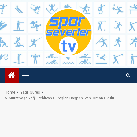
Skip
to
content
Primary
Menu
Home
Yağlı Güreş
5. Muratpaşa Yağlı Pehlivan Güreşleri Başpehlivanı Orhan Okulu