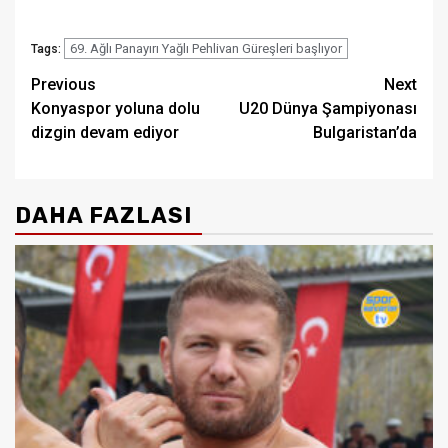
69. Ağlı Panayırı Yağlı Pehlivan Güreşleri başlıyor
Tags:
Post
Previous
Next
Konyaspor yoluna dolu
U20 Dünya Şampiyonası
navigation
dizgin devam ediyor
Bulgaristan’da
DAHA FAZLASI