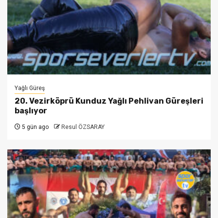
Yağlı Güreş
20. Vezirköprü Kunduz Yağlı Pehlivan Güreşleri
başlıyor
5 gün ago
Resul ÖZSARAY