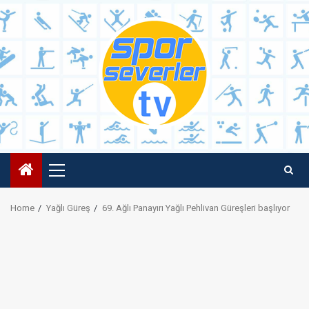
Skip
to
content
Primary
Menu
Home
Yağlı Güreş
69. Ağlı Panayırı Yağlı Pehlivan Güreşleri başlıyor