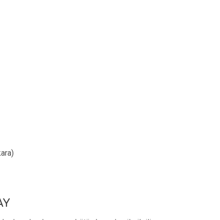
ara)
AY