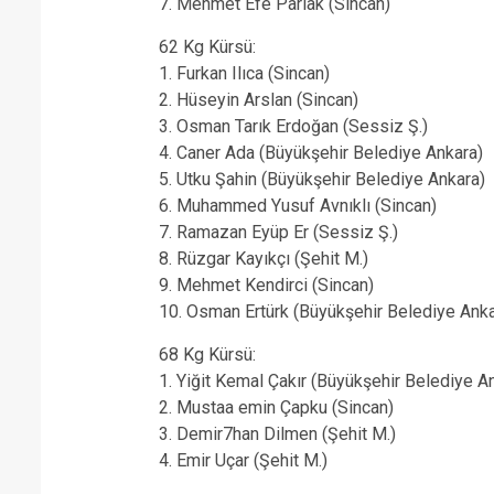
7. Mehmet Efe Parlak (Sincan)
62 Kg Kürsü:
1. Furkan Ilıca (Sincan)
2. Hüseyin Arslan (Sincan)
3. Osman Tarık Erdoğan (Sessiz Ş.)
4. Caner Ada (Büyükşehir Belediye Ankara)
5. Utku Şahin (Büyükşehir Belediye Ankara)
6. Muhammed Yusuf Avnıklı (Sincan)
7. Ramazan Eyüp Er (Sessiz Ş.)
8. Rüzgar Kayıkçı (Şehit M.)
9. Mehmet Kendirci (Sincan)
10. Osman Ertürk (Büyükşehir Belediye Anka
68 Kg Kürsü:
1. Yiğit Kemal Çakır (Büyükşehir Belediye A
2. Mustaa emin Çapku (Sincan)
3. Demir7han Dilmen (Şehit M.)
4. Emir Uçar (Şehit M.)