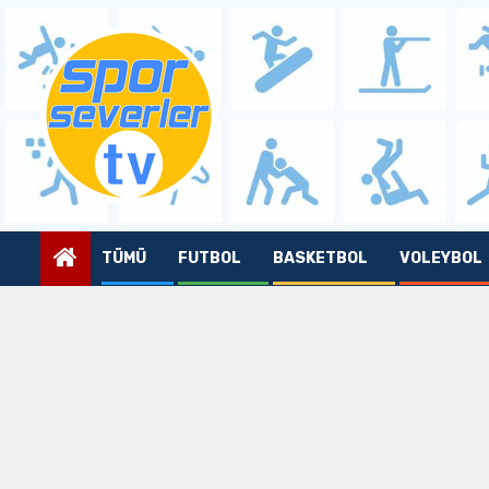
Skip
to
content
TÜMÜ
FUTBOL
BASKETBOL
VOLEYBOL