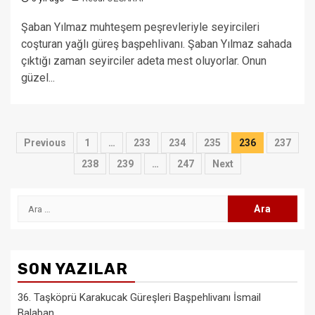
Şaban Yılmaz muhteşem peşrevleriyle seyircileri
coşturan yağlı güreş başpehlivanı. Şaban Yılmaz sahada
çıktığı zaman seyirciler adeta mest oluyorlar. Onun
güzel...
Yazı
Previous
1
…
233
234
235
236
237
sayfalaması
238
239
…
247
Next
Arama:
SON YAZILAR
36. Taşköprü Karakucak Güreşleri Başpehlivanı İsmail
Balaban