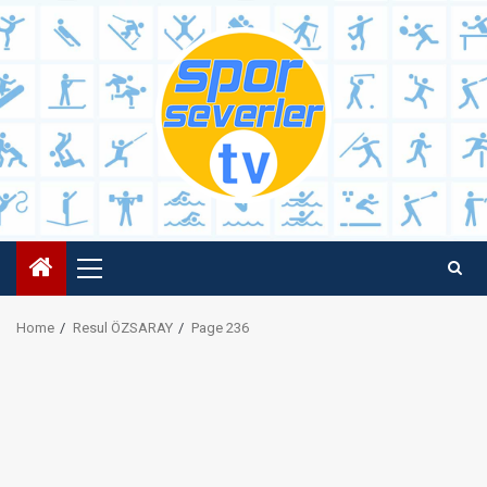
Skip
to
content
Primary
Menu
Home
Resul ÖZSARAY
Page 236