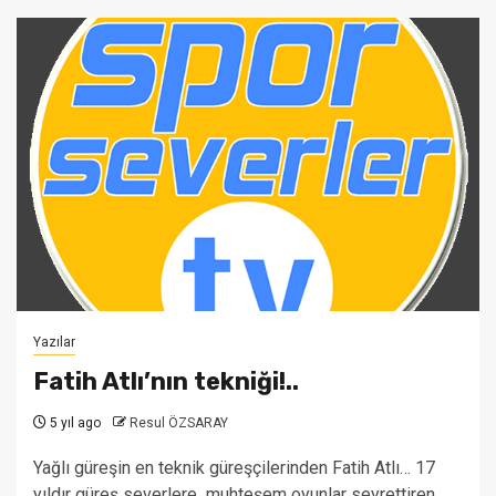
Yazılar
Fatih Atlı’nın tekniği!..
5 yıl ago
Resul ÖZSARAY
Yağlı güreşin en teknik güreşçilerinden Fatih Atlı… 17
yıldır güreş severlere muhteşem oyunlar seyrettiren