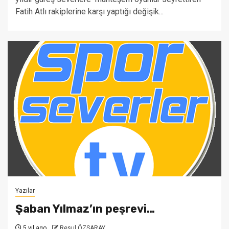
Fatih Atlı rakiplerine karşı yaptığı değişik...
Yazılar
Şaban Yılmaz’ın peşrevi…
5 yıl ago
Resul ÖZSARAY