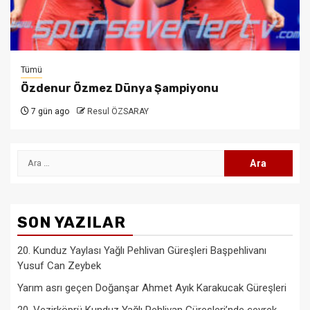
Tümü
Özdenur Özmez Dünya Şampiyonu
7 gün ago
Resul ÖZSARAY
Arama:
SON YAZILAR
20. Kunduz Yaylası Yağlı Pehlivan Güreşleri Başpehlivanı
Yusuf Can Zeybek
Yarım asrı geçen Doğanşar Ahmet Ayık Karakucak Güreşleri
20. Vezirköprü Kunduz Yağlı Pehlivan Güreşleri’nde çeyrek