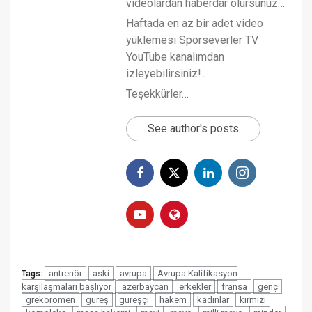
videolardan haberdar olursunuz…
Haftada en az bir adet video
yüklemesi Sporseverler TV
YouTube kanalımdan
izleyebilirsiniz!..
Teşekkürler…
See author's posts
antrenör
aski
avrupa
Avrupa Kalifikasyon
Tags:
karşılaşmaları başlıyor
azerbaycan
erkekler
fransa
genç
grekoromen
güreş
güreşçi
hakem
kadınlar
kırmızı