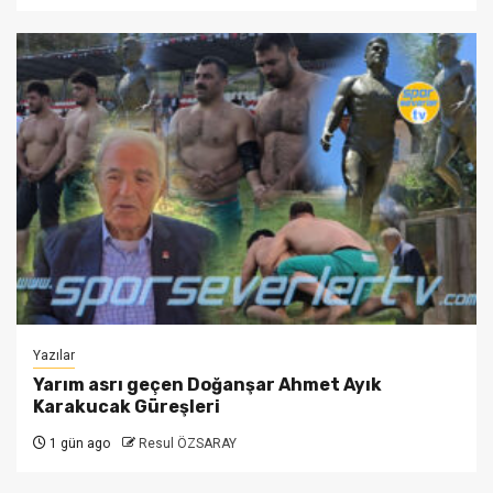
Yazılar
Yarım asrı geçen Doğanşar Ahmet Ayık
Karakucak Güreşleri
1 gün ago
Resul ÖZSARAY