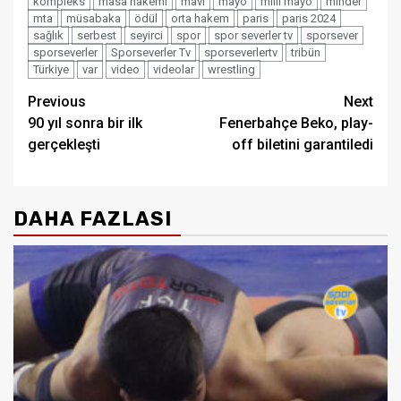
kompleks
masa hakemi
mavi
mayo
milli mayo
minder
mta
müsabaka
ödül
orta hakem
paris
paris 2024
sağlık
serbest
seyirci
spor
spor severler tv
sporsever
sporseverler
Sporseverler Tv
sporseverlertv
tribün
Türkiye
var
video
videolar
wrestling
Post
Previous
Next
90 yıl sonra bir ilk
Fenerbahçe Beko, play-
navigation
gerçekleşti
off biletini garantiledi
DAHA FAZLASI