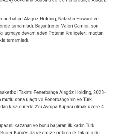
n Fenerbahçe Alagöz Holding, Natasha Howard ve
önde tamamladı. Başantrenör Valeri Garnier, son
rkı açmaya devam eden Potanın Kraliçeleri, maçtan
kla tamamladı.
asketbol Takımı Fenerbahçe Alagöz Holding, 2023-
 mutlu sona ulaştı ve Fenerbahçe’nin ve Türk
dan kısa sürede 2’si Avrupa Kupası olmak üzere 4
pasını kazanan ve bunu başaran ilk kadın Türk
üper Kupa’yı da ülkemize getiren ilk takım oldu.