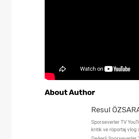
About Author
Resul ÖZSAR
Sporseverler TV YouTub
kritik ve röportaj vlog 
Değerli Sporseverler TV