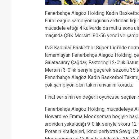
Fenerbahçe Alagöz Holding Kadın Basketbol
EuroLeague şampiyonluğunun ardından ligi
mücadele ettiği 4 kulvarda da mutlu sona ulaş
maçında ÇBK Mersin’i 80-56 yendi ve şampiy
ING Kadınlar Basketbol Süper Ligi’nde norm
tamamlayan Fenerbahçe Alagöz Holding, çeyre
Galatasaray Çağdaş Faktoring’i 2-0’lık üstünl
Mersin’i 3-0’lık seriyle geçerek sezonu 35
Fenerbahçe Alagöz Kadın Basketbol Takımı, 
çok şampiyon olan takım unvanını korudu.
Final serisinin en değerli oyuncusu seçile
Fenerbahçe Alagöz Holding, mücadeleye Alp
Howard ve Emma Meesseman beşiyle başladı.
ardından yakaladığı 9-0’lık seriyle skoru 12
Potanın Kraliçeleri, ikinci periyotta Sevgi Uz
Meesseman ve Collier’la etkili oldu: 25-3