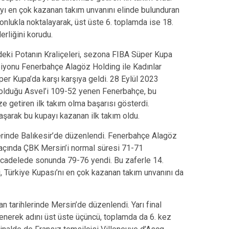
yı en çok kazanan takım unvanını elinde bulunduran
yonlukla noktalayarak, üst üste 6. toplamda ise 18.
erliğini korudu.
eki Potanın Kraliçeleri, sezona FIBA Süper Kupa
piyonu Fenerbahçe Alagöz Holding ile Kadınlar
 Kupa’da karşı karşıya geldi. 28 Eylül 2023
 olduğu Asvel’i 109-52 yenen Fenerbahçe, bu
e getiren ilk takım olma başarısı gösterdi.
şarak bu kupayı kazanan ilk takım oldu.
erinde Balıkesir’de düzenlendi. Fenerbahçe Alagöz
açında ÇBK Mersin’i normal süresi 71-71
cadelede sonunda 79-76 yendi. Bu zaferle 14.
 Türkiye Kupası’nı en çok kazanan takım unvanını da
n tarihlerinde Mersin’de düzenlendi. Yarı final
nerek adını üst üste üçüncü, toplamda da 6. kez