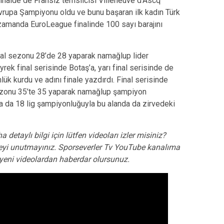
inalde de Fransız temsilcisi Villeneuve d’Ascq
vrupa Şampiyonu oldu ve bunu başaran ilk kadın Türk
 zamanda EuroLeague finalinde 100 sayı barajını
al sezonu 28’de 28 yaparak namağlup lider
k final serisinde Botaş’a, yarı final serisinde de
ük kurdu ve adını finale yazdırdı. Final serisinde
sezonu 35’te 35 yaparak namağlup şampiyon
a da 18 lig şampiyonluğuyla bu alanda da zirvedeki
a detaylı bilgi için lütfen videoları izler misiniz?
yi unutmayınız. Sporseverler Tv YouTube kanalıma
e yeni videolardan haberdar olursunuz.