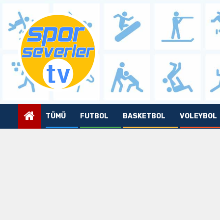
Skip
to
content
TÜMÜ
FUTBOL
BASKETBOL
VOLEYBOL