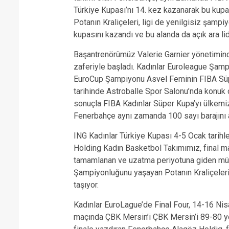
Türkiye Kupası’nı 14. kez kazanarak bu kupa
Potanın Kraliçeleri, ligi de yenilgisiz şampi
kupasını kazandı ve bu alanda da açık ara lid
Başantrenörümüz Valerie Garnier yönetimind
zaferiyle başladı. Kadınlar Euroleague Şam
EuroCup Şampiyonu Asvel Feminin FIBA Süper
tarihinde Astroballe Spor Salonu’nda konuk
sonuçla FIBA Kadınlar Süper Kupa’yı ülkemiz
Fenerbahçe aynı zamanda 100 sayı barajını a
ING Kadınlar Türkiye Kupası 4-5 Ocak tarihl
Holding Kadın Basketbol Takımımız, final m
tamamlanan ve uzatma periyotuna giden mü
Şampiyonluğunu yaşayan Potanın Kraliçeleri,
taşıyor.
Kadınlar EuroLague’de Final Four, 14-16 Nisa
maçında ÇBK Mersin’i ÇBK Mersin’i 89-80 ye