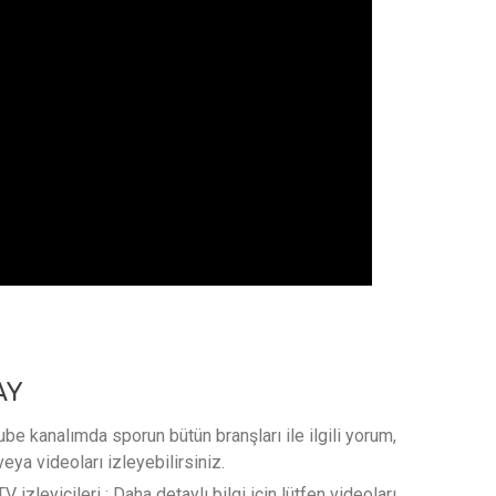
AY
e kanalımda sporun bütün branşları ile ilgili yorum,
veya videoları izleyebilirsiniz.
 izleyicileri : Daha detaylı bilgi için lütfen videoları