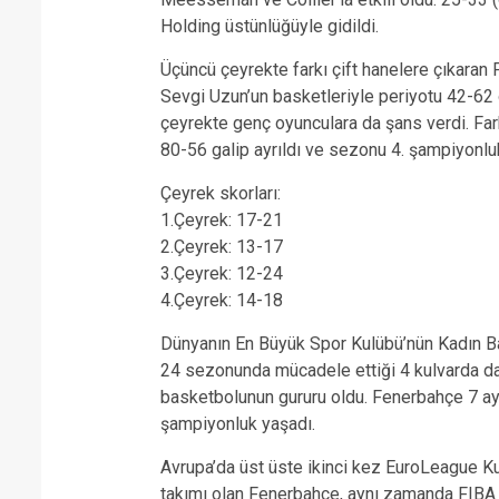
Holding üstünlüğüyle gidildi.
Üçüncü çeyrekte farkı çift hanelere çıkara
Sevgi Uzun’un basketleriyle periyotu 42-62 
çeyrekte genç oyunculara da şans verdi. Fa
80-56 galip ayrıldı ve sezonu 4. şampiyonlu
Çeyrek skorları:
1.Çeyrek: 17-21
2.Çeyrek: 13-17
3.Çeyrek: 12-24
4.Çeyrek: 14-18
Dünyanın En Büyük Spor Kulübü’nün Kadın B
24 sezonunda mücadele ettiği 4 kulvarda da
basketbolunun gururu oldu. Fenerbahçe 7 ay
şampiyonluk yaşadı.
Avrupa’da üst üste ikinci kez EuroLeague Ku
takımı olan Fenerbahçe, aynı zamanda FIBA S