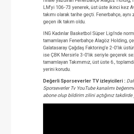
finale yazdıran Fenerbahçe Alagöz Holdig, f
LM’yi 106-73 yenerek, üst üste ikinci kez A
takımı olarak tarihe geçti. Fenerbahçe, aynı
geçen ilk takım oldu.
ING Kadınlar Basketbol Süper Ligi’nde norm
tamamlayan Fenerbahçe Alagöz Holding, çeyre
Galatasaray Çağdaş Faktoring’e 2-0’lık üstünl
ise ÇBK Mersin’e 3-0’lık seriyle geçerek 
tamamlayan Takımımız, üst üste 6., toplamd
yerini korudu.
Değerli Sporseverler TV izleyicileri :
Dah
Sporseverler Tv YouTube kanalımı beğenme
abone olup bildirim zilini açtığınız takdird