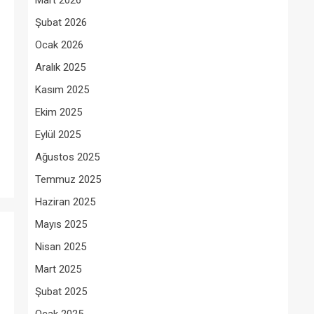
Mart 2026
Şubat 2026
Ocak 2026
Aralık 2025
Kasım 2025
Ekim 2025
Eylül 2025
Ağustos 2025
Temmuz 2025
Haziran 2025
Mayıs 2025
Nisan 2025
Mart 2025
Şubat 2025