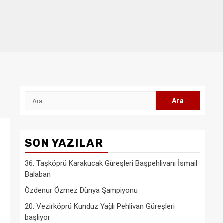
Arama:
SON YAZILAR
36. Taşköprü Karakucak Güreşleri Başpehlivanı İsmail
Balaban
Özdenur Özmez Dünya Şampiyonu
20. Vezirköprü Kunduz Yağlı Pehlivan Güreşleri
başlıyor