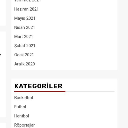
Temmuz 2021
Haziran 2021
Mayıs 2021
Nisan 2021
Mart 2021
Şubat 2021
,
Ocak 2021
Aralık 2020
KATEGORILER
Basketbol
Futbol
Hentbol
Röportajlar