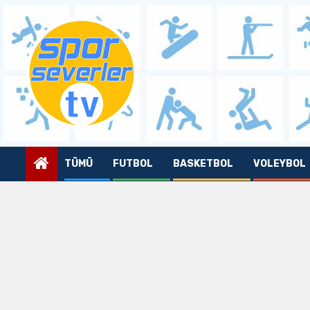
Skip
to
content
TÜMÜ
FUTBOL
BASKETBOL
VOLEYBOL