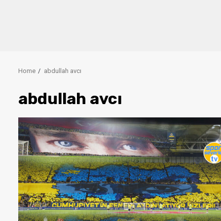
Home
abdullah avcı
abdullah avcı