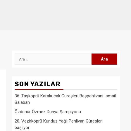
Arama:
SON YAZILAR
36. Taşköprü Karakucak Güreşleri Başpehlivanı İsmail
Balaban
Özdenur Özmez Dünya Şampiyonu
20. Vezirköprü Kunduz Yağlı Pehlivan Güreşleri
başlıyor