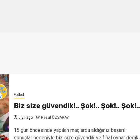
Futbol
Biz size güvendik!.. Şok!.. Şok!.. Şok!..
5 yıl ago
Resul ÖZSARAY
15 gün öncesinde yapılan maçlarda aldığınız başarılı
sonuçlar nedeniyle biz size güvendik ve final oynar dedik.