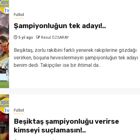
Futbol
Şampiyonluğun tek adayı!..
5 yıl ago
Resul ÖZSARAY
Beşiktaş, zorlu rakibini farklı yenerek rakiplerine gözdağı
verirken, boşuna heveslenmeyin şampiyonluğun tek adayı
benim dedi. Takipçiler ise bir ihtimal da...
Futbol
Beşiktaş şampiyonluğu verirse
kimseyi suçlamasın!..