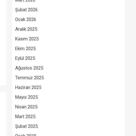
Mart 2026
Şubat 2026
Ocak 2026
Aralık 2025
Kasım 2025
Ekim 2025
Eylül 2025
Ağustos 2025
Temmuz 2025
Haziran 2025
Mayıs 2025
Nisan 2025
Mart 2025
Şubat 2025