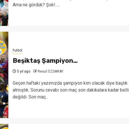
Ama ne gördük? Şok!.....
Futbol
Beşiktaş Şampiyon…
5 yıl ago
Resul ÖZSARAY
Geçen haftaki yazımızda şampiyon kim olacak diye başlık
atmıştık. Sorunu cevabı son maç son dakikalara kadar belli
değildi. Son maç...