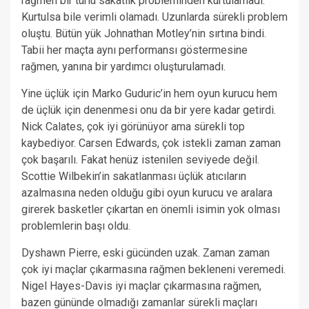
rağmen bir türlü sakatlık probleminden kurtulamadı.
Kurtulsa bile verimli olamadı. Uzunlarda sürekli problem
oluştu. Bütün yük Johnathan Motley’nin sırtına bindi.
Tabii her maçta aynı performansı göstermesine
rağmen, yanına bir yardımcı oluşturulamadı.
Yine üçlük için Marko Guduric’in hem oyun kurucu hem
de üçlük için denenmesi onu da bir yere kadar getirdi.
Nick Calates, çok iyi görünüyor ama sürekli top
kaybediyor. Carsen Edwards, çok istekli zaman zaman
çok başarılı. Fakat henüz istenilen seviyede değil.
Scottie Wilbekin’in sakatlanması üçlük atıcıların
azalmasına neden olduğu gibi oyun kurucu ve aralara
girerek basketler çıkartan en önemli isimin yok olması
problemlerin başı oldu.
Dyshawn Pierre, eski gücünden uzak. Zaman zaman
çok iyi maçlar çıkarmasına rağmen bekleneni veremedi.
Nigel Hayes-Davis iyi maçlar çıkarmasına rağmen,
bazen gününde olmadığı zamanlar sürekli maçları