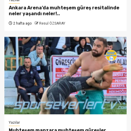
Yazılar
Ankara Arena’da muhteşem güreş resitalinde
neler yaşandı neler!..
2 hafta ago
Resul ÖZSARAY
Yazılar
Muhteşem manzara muhteşem güreşler