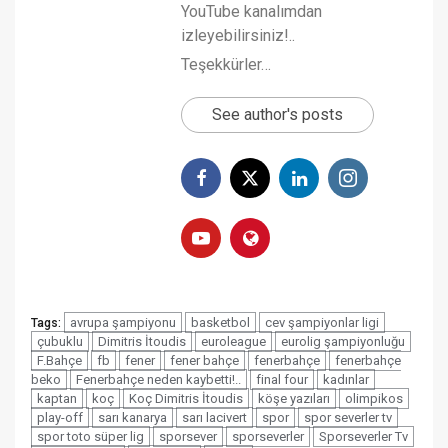
YouTube kanalımdan
izleyebilirsiniz!..
Teşekkürler…
See author's posts
avrupa şampiyonu
basketbol
cev şampiyonlar ligi
Tags:
çubuklu
Dimitris İtoudis
euroleague
eurolig şampiyonluğu
F.Bahçe
fb
fener
fener bahçe
fenerbahçe
fenerbahçe
beko
Fenerbahçe neden kaybetti!..
final four
kadınlar
kaptan
koç
Koç Dimitris İtoudis
köşe yazıları
olimpikos
play-off
sarı kanarya
sarı lacivert
spor
spor severler tv
spor toto süper lig
sporsever
sporseverler
Sporseverler Tv