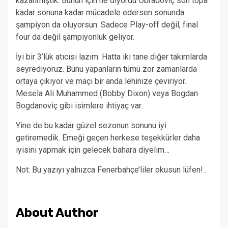
kazanmıştık. Bunun için ne diyordu Obradoviç son topa
kadar sonuna kadar mücadele edersen sonunda
şampiyon da oluyorsun. Sadece Play-off değil, final
four da değil şampiyonluk geliyor.
İyi bir 3’lük atıcısı lazım. Hatta iki tane diğer takımlarda
seyrediyoruz. Bunu yapanların tümü zor zamanlarda
ortaya çıkıyor ve maçı bir anda lehinize çeviriyor.
Mesela Ali Muhammed (Bobby Dixon) veya Bogdan
Bogdanoviç gibi isimlere ihtiyaç var.
Yine de bu kadar güzel sezonun sonunu iyi
getiremedik. Emeği geçen herkese teşekkürler daha
iyisini yapmak için gelecek bahara diyelim…
Not: Bu yazıyı yalnızca Fenerbahçe’liler okusun lüfen!..
About Author