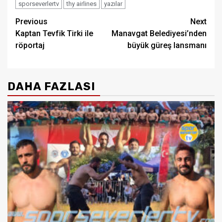
sporseverlertv
thy airlines
yazılar
Post
Previous
Next
Kaptan Tevfik Tirki ile
Manavgat Belediyesi’nden
navigation
röportaj
büyük güreş lansmanı
DAHA FAZLASI