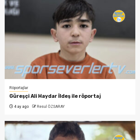
Röportajlar
Güreşçi Ali Haydar İldeş ile röportaj
4 ay ago
Resul ÖZSARAY