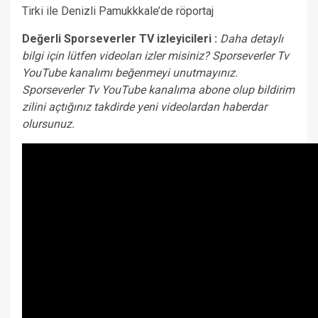
Tirki ile Denizli Pamukkkale’de röportaj
Değerli Sporseverler TV izleyicileri :
Daha detaylı
bilgi için lütfen videoları izler misiniz? Sporseverler Tv
YouTube kanalımı beğenmeyi unutmayınız.
Sporseverler Tv YouTube kanalıma abone olup bildirim
zilini açtığınız takdirde yeni videolardan haberdar
olursunuz.