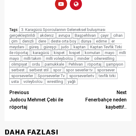
3. Karagücü Sporcularının Geleneksel buluşması
Tags:
gerçekleştirildi
akdeniz
avrupa
Başpehlivan
çayır
cihan
çim
denizli
dere
deste orta boy
dünya
edirne
er
meydanı
güreş
güreşçi
judo
kaptan
Kaptan Tevfik Tirki
ile röportaj
karagücü
kispet
kıspet
komutan
mayo
milli
mayo
milli takım
milli voleybolcu
minder
oilwrestling
olimpiyat
ordu
pamukkale
Pehlivan
röportaj
şampiyon
serbest
serbest stil
spor
spor severler tv
sporsever
sporseverler
Sporseverler Tv
sporseverlertv
tevfik tirki
usta
voleybolcu
wrestling
yağlı
Post
Previous
Next
Judocu Mehmet Çebi ile
Fenerbahçe neden
navigation
röportaj
kaybetti!..
DAHA FAZLASI