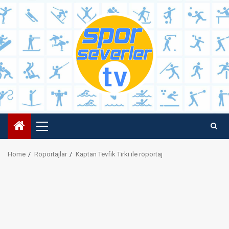
Skip
to
content
Primary
Menu
Home
Röportajlar
Kaptan Tevfik Tirki ile röportaj