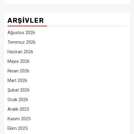
ARŞIVLER
Ağustos 2026
Temmuz 2026
Haziran 2026
Mayıs 2026
Nisan 2026
Mart 2026
Şubat 2026
Ocak 2026
Aralık 2025
Kasım 2025
Ekim 2025