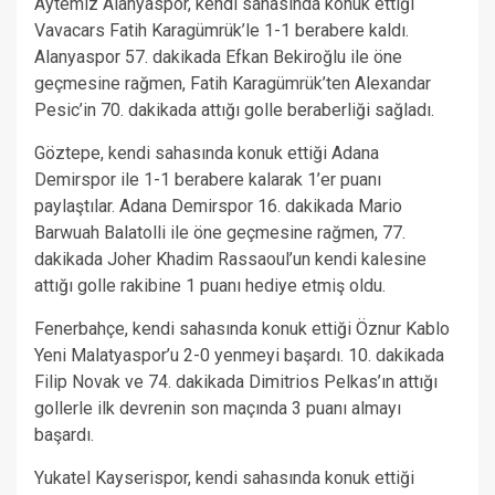
Aytemiz Alanyaspor, kendi sahasında konuk ettiği
Vavacars Fatih Karagümrük’le 1-1 berabere kaldı.
Alanyaspor 57. dakikada Efkan Bekiroğlu ile öne
geçmesine rağmen, Fatih Karagümrük’ten Alexandar
Pesic’in 70. dakikada attığı golle beraberliği sağladı.
Göztepe, kendi sahasında konuk ettiği Adana
Demirspor ile 1-1 berabere kalarak 1’er puanı
paylaştılar. Adana Demirspor 16. dakikada Mario
Barwuah Balatolli ile öne geçmesine rağmen, 77.
dakikada Joher Khadim Rassaoul’un kendi kalesine
attığı golle rakibine 1 puanı hediye etmiş oldu.
Fenerbahçe, kendi sahasında konuk ettiği Öznur Kablo
Yeni Malatyaspor’u 2-0 yenmeyi başardı. 10. dakikada
Filip Novak ve 74. dakikada Dimitrios Pelkas’ın attığı
gollerle ilk devrenin son maçında 3 puanı almayı
başardı.
Yukatel Kayserispor, kendi sahasında konuk ettiği