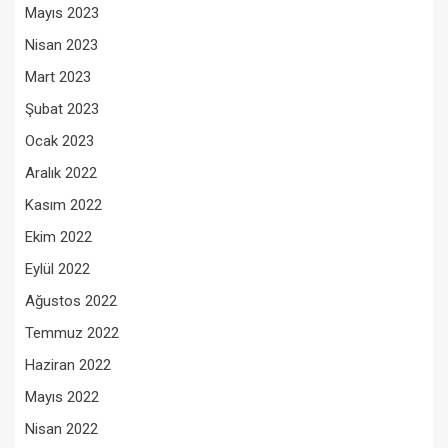
Mayıs 2023
Nisan 2023
Mart 2023
Şubat 2023
Ocak 2023
Aralık 2022
Kasım 2022
Ekim 2022
Eylül 2022
Ağustos 2022
Temmuz 2022
Haziran 2022
Mayıs 2022
Nisan 2022