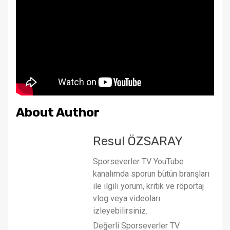
About Author
Resul ÖZSARAY
Sporseverler TV YouTube
kanalımda sporun bütün branşları
ile ilgili yorum, kritik ve röportaj
vlog veya videoları
izleyebilirsiniz.
Değerli Sporseverler TV