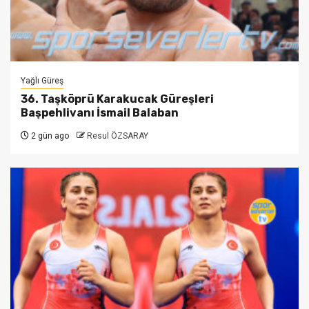
Yağlı Güreş
36. Taşköprü Karakucak Güreşleri
Başpehlivanı İsmail Balaban
2 gün ago
Resul ÖZSARAY