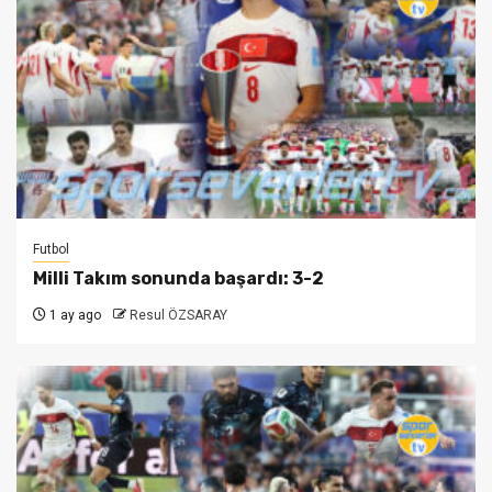
Futbol
Milli Takım sonunda başardı: 3-2
1 ay ago
Resul ÖZSARAY