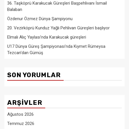
36. Taşköprü Karakucak Güreşleri Başpehlivanı İsmail
Balaban
Özdenur Özmez Dünya Şampiyonu
20. Vezirköprü Kunduz Yağlı Pehlivan Güreşleri başlıyor
Elmalı Alıç Yaylası’nda Karakucak güreşleri
U17 Dünya Güreş Şampiyonası’nda Kıymet Rümeysa
Tezcan’dan Gümüş
SON YORUMLAR
ARŞIVLER
Ağustos 2026
Temmuz 2026