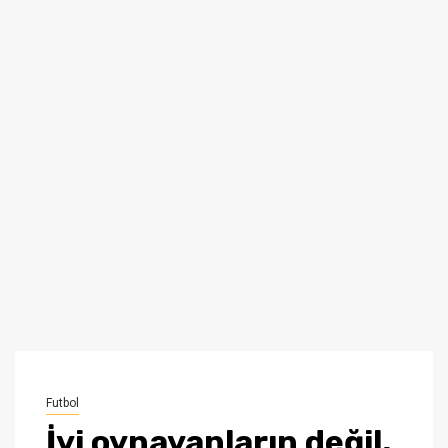
Futbol
İyi oynayanların değil,