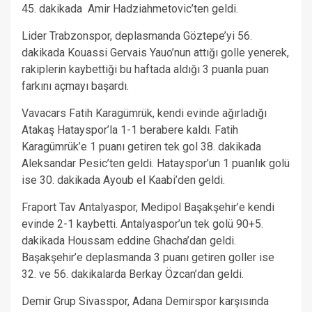
45. dakikada Amir Hadziahmetovic’ten geldi.
Lider Trabzonspor, deplasmanda Göztepe’yi 56.
dakikada Kouassi Gervais Yauo’nun attığı golle yenerek,
rakiplerin kaybettiği bu haftada aldığı 3 puanla puan
farkını açmayı başardı.
Vavacars Fatih Karagümrük, kendi evinde ağırladığı
Atakaş Hatayspor’la 1-1 berabere kaldı. Fatih
Karagümrük’e 1 puanı getiren tek gol 38. dakikada
Aleksandar Pesic’ten geldi. Hatayspor’un 1 puanlık golü
ise 30. dakikada Ayoub el Kaabi’den geldi.
Fraport Tav Antalyaspor, Medipol Başakşehir’e kendi
evinde 2-1 kaybetti. Antalyaspor’un tek golü 90+5.
dakikada Houssam eddine Ghacha’dan geldi.
Başakşehir’e deplasmanda 3 puanı getiren goller ise
32. ve 56. dakikalarda Berkay Özcan’dan geldi.
Demir Grup Sivasspor, Adana Demirspor karşısında