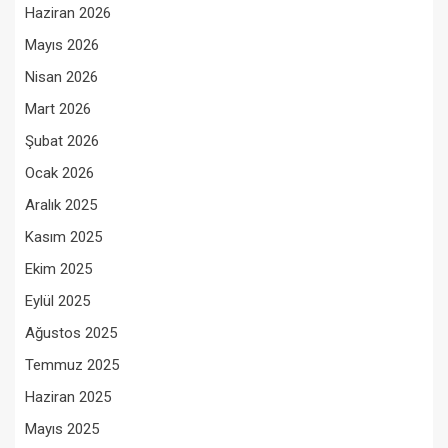
Haziran 2026
Mayıs 2026
Nisan 2026
Mart 2026
Şubat 2026
Ocak 2026
Aralık 2025
Kasım 2025
Ekim 2025
Eylül 2025
Ağustos 2025
Temmuz 2025
Haziran 2025
Mayıs 2025