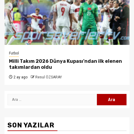
Futbol
Milli Takım 2026 Dünya Kupası’ndan ilk elenen
takımlardan oldu
2 ay ago
Resul ÖZSARAY
Arama:
SON YAZILAR