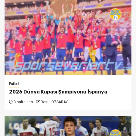
Futbol
2026 Dünya Kupası Şampiyonu İspanya
3 hafta ago
Resul ÖZSARAY