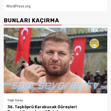
WordPress.org
BUNLARI KAÇIRMA
Yağlı Güreş
36. Taşköprü Karakucak Güreşleri