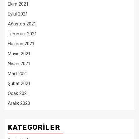
Ekim 2021
Eylül 2021
Ağustos 2021
Temmuz 2021
Haziran 2021
Mayıs 2021
Nisan 2021
Mart 2021
Şubat 2021
Ocak 2021
Aralık 2020
KATEGORILER