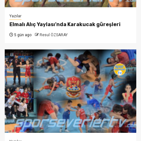
Yazılar
Elmalı Alıç Yaylası’nda Karakucak güreşleri
5 gün ago
Resul ÖZSARAY