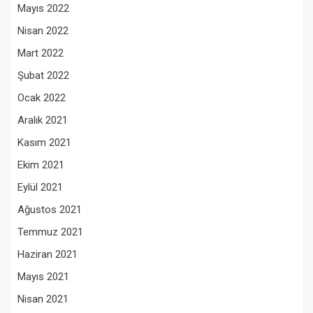
Mayıs 2022
Nisan 2022
Mart 2022
Şubat 2022
Ocak 2022
Aralık 2021
Kasım 2021
Ekim 2021
Eylül 2021
Ağustos 2021
Temmuz 2021
Haziran 2021
Mayıs 2021
Nisan 2021