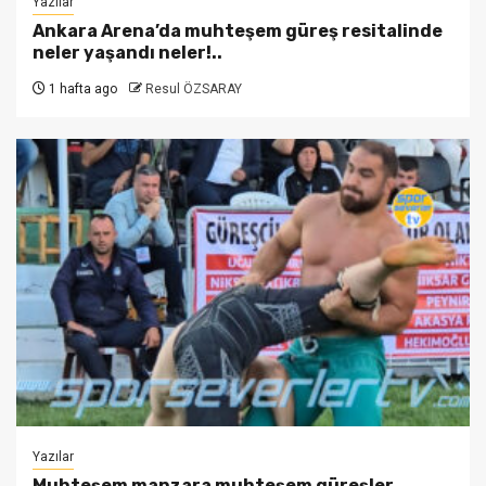
Yazılar
Ankara Arena’da muhteşem güreş resitalinde
neler yaşandı neler!..
1 hafta ago
Resul ÖZSARAY
Yazılar
Muhteşem manzara muhteşem güreşler