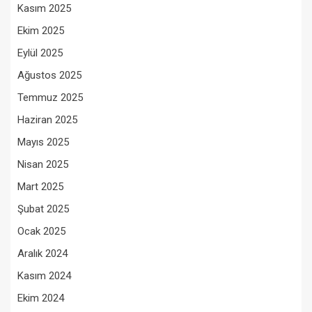
Kasım 2025
Ekim 2025
Eylül 2025
Ağustos 2025
Temmuz 2025
Haziran 2025
Mayıs 2025
Nisan 2025
Mart 2025
Şubat 2025
Ocak 2025
Aralık 2024
Kasım 2024
Ekim 2024