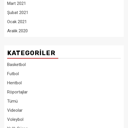
Mart 2021
Şubat 2021
Ocak 2021
Aralık 2020
KATEGORILER
Basketbol
Futbol
Hentbol
Röportajlar
Tümü
Videolar
Voleybol