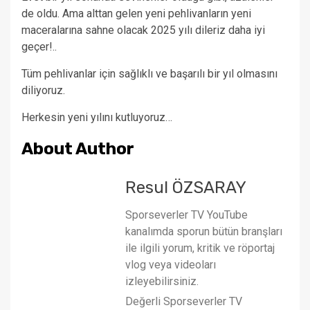
de oldu. Ama alttan gelen yeni pehlivanların yeni
maceralarına sahne olacak 2025 yılı dileriz daha iyi
geçer!..
Tüm pehlivanlar için sağlıklı ve başarılı bir yıl olmasını
diliyoruz.
Herkesin yeni yılını kutluyoruz…
About Author
Resul ÖZSARAY
Sporseverler TV YouTube
kanalımda sporun bütün branşları
ile ilgili yorum, kritik ve röportaj
vlog veya videoları
izleyebilirsiniz.
Değerli Sporseverler TV