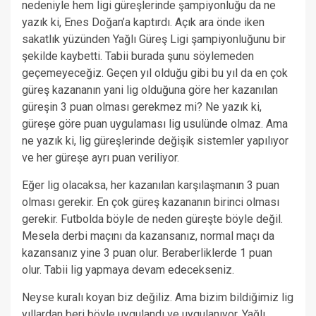
nedeniyle hem ligi güreşlerinde şampiyonluğu da ne
yazık ki, Enes Doğan’a kaptırdı. Açık ara önde iken
sakatlık yüzünden Yağlı Güreş Ligi şampiyonluğunu bir
şekilde kaybetti. Tabii burada şunu söylemeden
geçemeyeceğiz. Geçen yıl olduğu gibi bu yıl da en çok
güreş kazananın yani lig olduğuna göre her kazanılan
güreşin 3 puan olması gerekmez mi? Ne yazık ki,
güreşe göre puan uygulaması lig usulünde olmaz. Ama
ne yazık ki, lig güreşlerinde değişik sistemler yapılıyor
ve her güreşe ayrı puan veriliyor.
Eğer lig olacaksa, her kazanılan karşılaşmanın 3 puan
olması gerekir. En çok güreş kazananın birinci olması
gerekir. Futbolda böyle de neden güreşte böyle değil.
Mesela derbi maçını da kazansanız, normal maçı da
kazansanız yine 3 puan olur. Beraberliklerde 1 puan
olur. Tabii lig yapmaya devam edecekseniz.
Neyse kuralı koyan biz değiliz. Ama bizim bildiğimiz lig
yıllardan beri böyle uygulandı ve uygulanıyor. Yağlı