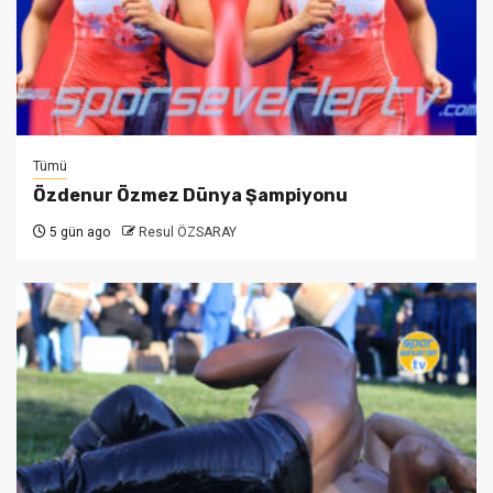
Tümü
Özdenur Özmez Dünya Şampiyonu
5 gün ago
Resul ÖZSARAY