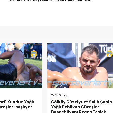
Yağlı Güreş
prü Kunduz Yağlı
Gölköy Güzelyurt Salih Şahin
reşleri başlıyor
Yağlı Pehlivan Güreşleri
Başpehlivanı Recep Taslak