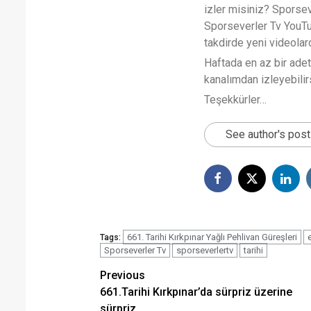
izler misiniz? Sporse
Sporseverler Tv YouTub
takdirde yeni videola
Haftada en az bir ade
kanalımdan izleyebilirs
Teşekkürler…
See author's pos
661. Tarihi Kırkpınar Yağlı Pehlivan Güreşleri
Tags:
Sporseverler Tv
sporseverlertv
tarihi
Post
Previous
661.Tarihi Kırkpınar’da sürpriz üzerine
navigation
sürpriz