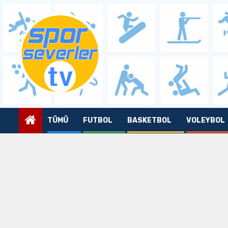
Skip
to
content
TÜMÜ
FUTBOL
BASKETBOL
VOLEYBOL