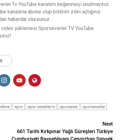
verler Tv YouTube kanalımı beğenmeyi unutmayınız.
e kanalıma abone olup bildirim zilini açtığınız
rdan haberdar olursunuz…
t video yüklemesi Sporseverler TV YouTube
iniz!..
ts
edirne
spor
spor severler tv
sporsever
sporseverler
Next
661.Tarihi Kırkpınar Yağlı Güreşleri Türkiye
Cumhuriyeti Başpehlivanı Cengizhan Şimşek