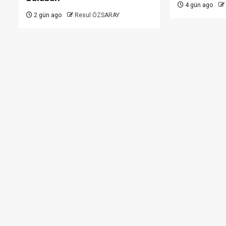
4 gün ago
2 gün ago
Resul ÖZSARAY