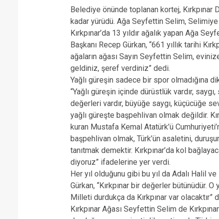
Belediye önünde toplanan kortej, Kırkpınar 
kadar yürüdü. Ağa Seyfettin Selim, Selimiye
Kırkpınar’da 13 yıldır ağalık yapan Ağa Seyfe
Başkanı Recep Gürkan, “661 yıllık tarihi Kırkp
ağaların ağası Sayın Seyfettin Selim, evinize
geldiniz, şeref verdiniz” dedi.
Yağlı güreşin sadece bir spor olmadığına d
“Yağlı güreşin içinde dürüstlük vardır, saygı,
değerleri vardır, büyüğe saygı, küçücüğe sev
yağlı güreşte başpehlivan olmak değildir. Kı
kuran Mustafa Kemal Atatürk’ü Cumhuriyeti’ni
başpehlivan olmak, Türk’ün asaletini, duru
tanıtmak demektir. Kırkpınar’da kol bağlaya
diyoruz” ifadelerine yer verdi.
Her yıl olduğunu gibi bu yıl da Adalı Halil v
Gürkan, “Kırkpınar bir değerler bütünüdür. O
Milleti durdukça da Kırkpınar var olacaktır” d
Kırkpınar Ağası Seyfettin Selim de Kırkpına