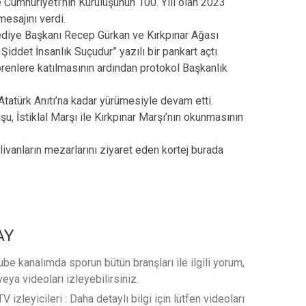
 Cumhuriyeti’nin Kuruluşunun 100. Yılı olan 2023
mesajını verdi.
ediye Başkanı Recep Gürkan ve Kırkpınar Ağası
iddet İnsanlık Suçudur” yazılı bir pankart açtı.
törenlere katılmasının ardından protokol Başkanlık
Atatürk Anıtı’na kadar yürümesiyle devam etti.
u, İstiklal Marşı ile Kırkpınar Marşı’nın okunmasının
livanların mezarlarını ziyaret eden kortej burada
AY
e kanalımda sporun bütün branşları ile ilgili yorum,
veya videoları izleyebilirsiniz.
 izleyicileri : Daha detaylı bilgi için lütfen videoları