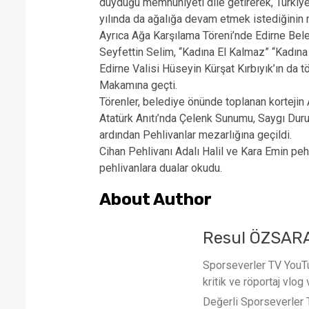
duyduğu memnuniyeti dile getirerek, Türkiye
yılında da ağalığa devam etmek istediğinin 
Ayrıca Ağa Karşılama Töreni’nde Edirne Bel
Seyfettin Selim, “Kadına El Kalmaz” “Kadına Ş
Edirne Valisi Hüseyin Kürşat Kırbıyık’ın da 
Makamına geçti.
Törenler, belediye önünde toplanan kortejin 
Atatürk Anıtı’nda Çelenk Sunumu, Saygı Duruş
ardından Pehlivanlar mezarlığına geçildi.
Cihan Pehlivanı Adalı Halil ve Kara Emin peh
pehlivanlara
dualar
okudu.
About Author
Resul ÖZSAR
Sporseverler TV YouTub
kritik ve röportaj vlog 
Değerli Sporseverler TV