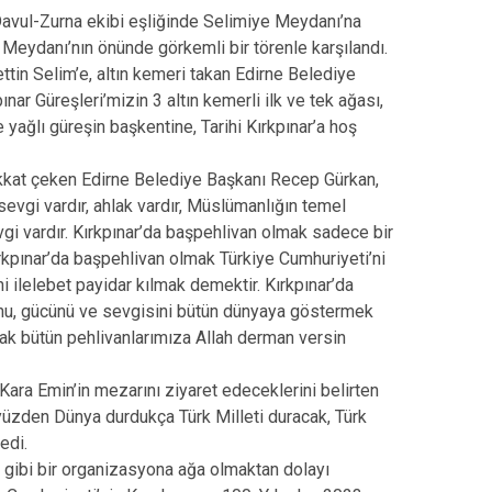
Davul-Zurna ekibi eşliğinde Selimiye Meydanı’na
 Meydanı’nın önünde görkemli bir törenle karşılandı.
ttin Selim’e, altın kemeri takan Edirne Belediye
ınar Güreşleri’mizin 3 altın kemerli ilk ve tek ağası,
 yağlı güreşin başkentine, Tarihi Kırkpınar’a hoş
ikkat çeken Edirne Belediye Başkanı Recep Gürkan,
 sevgi vardır, ahlak vardır, Müslümanlığın temel
gi vardır. Kırkpınar’da başpehlivan olmak sadece bir
rkpınar’da başpehlivan olmak Türkiye Cumhuriyeti’ni
 ilelebet payidar kılmak demektir. Kırkpınar’da
şunu, gücünü ve sevgisini bütün dünyaya göstermek
cak bütün pehlivanlarımıza Allah derman versin
e Kara Emin’in mezarını ziyaret edeceklerini belirten
 yüzden Dünya durdukça Türk Milleti duracak, Türk
edi.
r gibi bir organizasyona ağa olmaktan dolayı