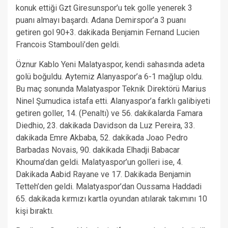
konuk ettiği Gzt Giresunspor’u tek golle yenerek 3
puanı almayı başardı. Adana Demirspor’a 3 puanı
getiren gol 90+3. dakikada Benjamin Fernand Lucien
Francois Stambouli’den geldi.
Öznur Kablo Yeni Malatyaspor, kendi sahasında adeta
golü boğuldu. Aytemiz Alanyaspor’a 6-1 mağlup oldu.
Bu maç sonunda Malatyaspor Teknik Direktörü Marius
Ninel Şumudica istafa etti. Alanyaspor’a farklı galibiyeti
getiren goller, 14. (Penaltı) ve 56. dakikalarda Famara
Diedhio, 23. dakikada Davidson da Luz Pereira, 33.
dakikada Emre Akbaba, 52. dakikada Joao Pedro
Barbadas Novais, 90. dakikada Elhadji Babacar
Khouma’dan geldi. Malatyaspor’un golleri ise, 4.
Dakikada Aabid Rayane ve 17. Dakikada Benjamin
Tetteh’den geldi. Malatyaspor’dan Oussama Haddadi
65. dakikada kırmızı kartla oyundan atılarak takımını 10
kişi bıraktı.