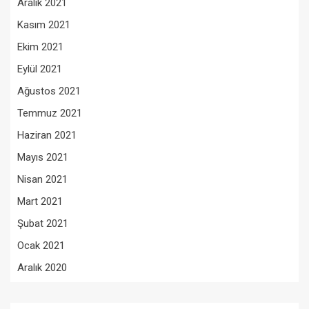
Aralık 2021
Kasım 2021
Ekim 2021
Eylül 2021
Ağustos 2021
Temmuz 2021
Haziran 2021
Mayıs 2021
Nisan 2021
Mart 2021
Şubat 2021
Ocak 2021
Aralık 2020