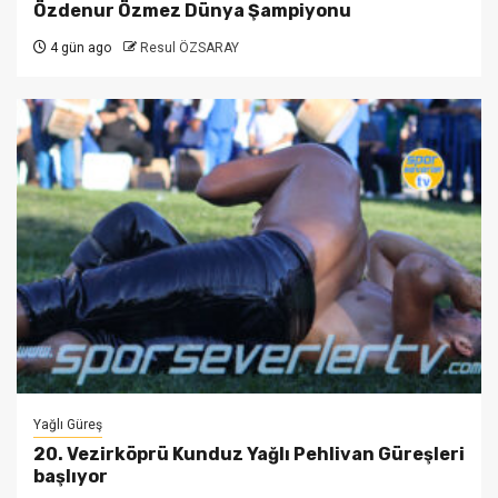
Özdenur Özmez Dünya Şampiyonu
4 gün ago
Resul ÖZSARAY
Yağlı Güreş
20. Vezirköprü Kunduz Yağlı Pehlivan Güreşleri
başlıyor