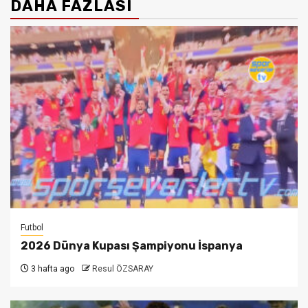
DAHA FAZLASI
Futbol
2026 Dünya Kupası Şampiyonu İspanya
3 hafta ago
Resul ÖZSARAY