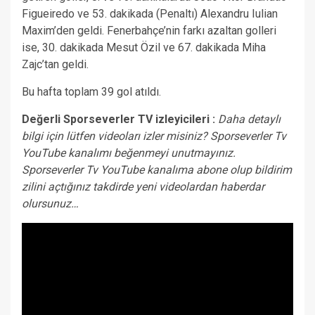
Figueiredo ve 53. dakikada (Penaltı) Alexandru Iulian
Maxim’den geldi. Fenerbahçe’nin farkı azaltan golleri
ise, 30. dakikada Mesut Özil ve 67. dakikada Miha
Zajc’tan geldi.
Bu hafta toplam 39 gol atıldı.
Değerli Sporseverler TV izleyicileri :
Daha detaylı
bilgi için lütfen videoları izler misiniz? Sporseverler Tv
YouTube kanalımı beğenmeyi unutmayınız.
Sporseverler Tv YouTube kanalıma abone olup bildirim
zilini açtığınız takdirde yeni videolardan haberdar
olursunuz…