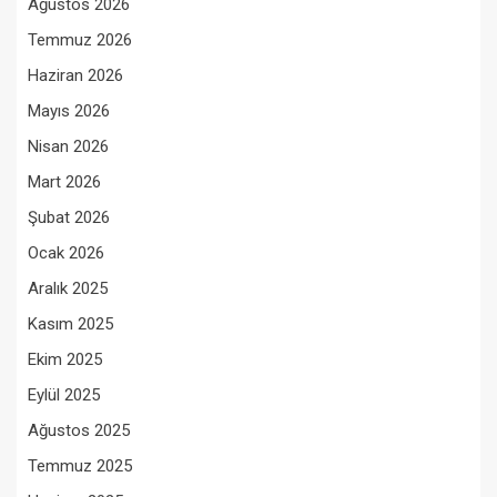
Ağustos 2026
Temmuz 2026
Haziran 2026
Mayıs 2026
Nisan 2026
Mart 2026
Şubat 2026
Ocak 2026
Aralık 2025
Kasım 2025
Ekim 2025
Eylül 2025
Ağustos 2025
Temmuz 2025