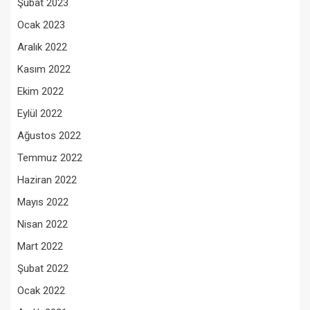
Şubat 2023
Ocak 2023
Aralık 2022
Kasım 2022
Ekim 2022
Eylül 2022
Ağustos 2022
Temmuz 2022
Haziran 2022
Mayıs 2022
Nisan 2022
Mart 2022
Şubat 2022
Ocak 2022