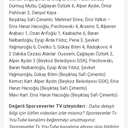
Durmuş Mutlu, Çağlayan Öztürk 6, Alper Aydın, Ömür
Pehlivan 3, Danyel Kaya
Beşiktaş Safi Çimento: Mehmet Emre, Enis Yatkın –
Enis Harun Hacıoğlu, Piechowski 4, Arsenic 5, Alperen
Arabacı 1, Ozan Arifoğlu 1, Kaabache 6, Baran
Nalbantoğlu, Eyüp Arda Yıldız, Pena 3, Şevket
Yağmuroğlu 6, Cvetko 5, Gökay Bilim 4, Radojkovic 4
2 Dakika Cezası Alanlar: Oussem, Çağlayan Öztürk 2,
Alper Aydın 3 (Beykoz Belediyesi GSK), Piechowski,
Baran Nalbantoğlu, Eyüp Arda Yıldız, Şevket
Yağmuroğlu, Gökay Bilim (Beşiktaş Safi Çimento)
Kırmızı Kart: Alper Aydın (Beykoz Belediyesi GSK), Enis
Harun Hacıoğlu (Beşiktaş Safi Çimento)
Mavi Kart: Enis Harun Hacıoğlu (Beşiktaş Safi Çimento)
Değerli Sporseverler TV izleyicileri :
Daha detaylı
bilgi için lütfen videoları izler misiniz? Sporseverler Tv
YouTube kanalımı beğenmeyi unutmayınız.
Sporseverler Tv YouTube kanalıma abone olup bildirim