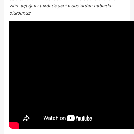
zilini açtığınız takdirde yeni videolardan haberdar
olursunuz.