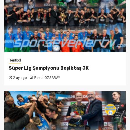
Hentbol
Süper Lig Şampiyonu Beşiktaş JK
2 ay ago
Resul ÖZSARAY