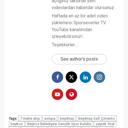
açtığınız takdirde yeni
videolardan haberdar olursunuz…
Haftada en az bir adet video
yüklemesi Sporseverler TV
YouTube kanalımdan
izleyebilirsiniz!..
Teşekkürler…
See author's posts
7 metre atışı
avrupa
beşiktaş
Beşiktaş Safi Çimento
Tags:
beykoz
Beykoz Belediyesi Gençlik Spor Kulübü
çeyrek final