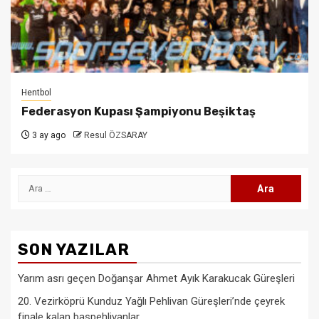
Hentbol
Federasyon Kupası Şampiyonu Beşiktaş
3 ay ago
Resul ÖZSARAY
Arama:
SON YAZILAR
Yarım asrı geçen Doğanşar Ahmet Ayık Karakucak Güreşleri
20. Vezirköprü Kunduz Yağlı Pehlivan Güreşleri’nde çeyrek
finale kalan başpehlivanlar