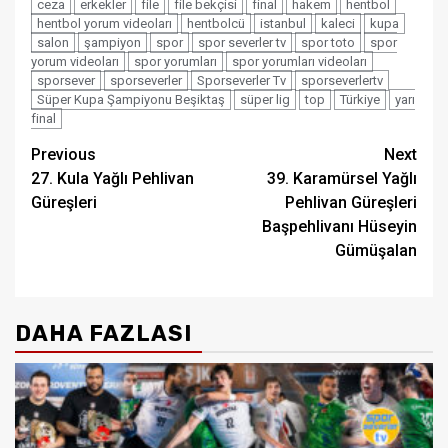
ceza
erkekler
file
file bekçisi
final
hakem
hentbol
hentbol yorum videoları
hentbolcü
istanbul
kaleci
kupa
salon
şampiyon
spor
spor severler tv
spor toto
spor
yorum videoları
spor yorumları
spor yorumları videoları
sporsever
sporseverler
Sporseverler Tv
sporseverlertv
Süper Kupa Şampiyonu Beşiktaş
süper lig
top
Türkiye
yarı
final
Post
Previous
Next
27. Kula Yağlı Pehlivan
39. Karamürsel Yağlı
navigation
Güreşleri
Pehlivan Güreşleri
Başpehlivanı Hüseyin
Gümüşalan
DAHA FAZLASI