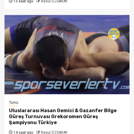
13 saat ago
Resul ÖZSARAY
Tümü
Uluslararası Hasan Gemici & Gazanfer Bilge
Güreş Turnuvası Grekoromen Güreş
Şampiyonu Türkiye
14 saat ago
Resul ÖZSARAY