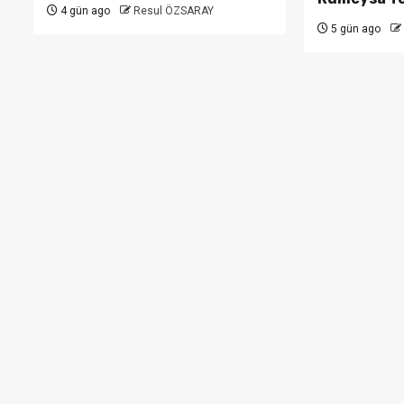
4 gün ago
Resul ÖZSARAY
5 gün ago