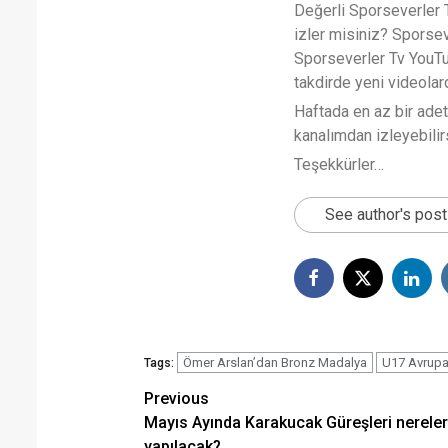
Değerli Sporseverler TV
izler misiniz? Sporse
Sporseverler Tv YouTub
takdirde yeni videola
Haftada en az bir ade
kanalımdan izleyebilirs
Teşekkürler…
See author's pos
Ömer Arslan’dan Bronz Madalya
U17 Avrupa
Tags:
Post
Previous
Mayıs Ayında Karakucak Güreşleri nerele
navigation
yapılacak?