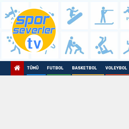
Skip
to
content
TÜMÜ
FUTBOL
BASKETBOL
VOLEYBOL