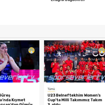
Tümü
Güreş
U23 Belneftekhim Women’s
ı’nda Kıymet
Cup’ta Milli Takımımız Takım
ezcan’dan Gümüş
3. oldu