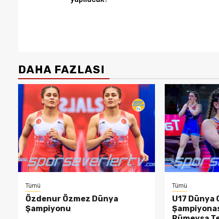
DAHA FAZLASI
Tümü
Tümü
Özdenur Özmez Dünya
U17 Dünya 
Şampiyonu
Şampiyonas
Rümeysa T