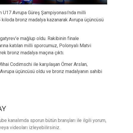
n U17 Avrupa Güreş Şampiyonası’nda milli
5 kiloda bronz madalya kazanarak Avrupa üçüncüsü
gatyrev’e mağlup oldu. Rakibinin finale
ına katılan milli sporcumuz, Polonyalı Matvi
rek bronz madalya maçına çıktı.
hai Codimschi ile karşılaşan Ömer Arslan,
Avrupa üçüncüsü oldu ve bronz madalyanın sahibi
AY
e kanalımda sporun bütün branşları ile ilgili yorum,
veya videoları izleyebilirsiniz.