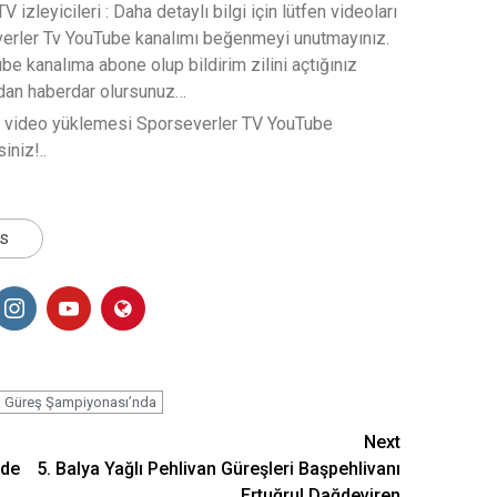
 izleyicileri : Daha detaylı bilgi için lütfen videoları
verler Tv YouTube kanalımı beğenmeyi unutmayınız.
e kanalıma abone olup bildirim zilini açtığınız
rdan haberdar olursunuz…
t video yüklemesi Sporseverler TV YouTube
iniz!..
ts
 Güreş Şampiyonası’nda
Next
rde
5. Balya Yağlı Pehlivan Güreşleri Başpehlivanı
Ertuğrul Dağdeviren