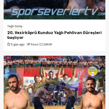
Yağlı Güreş
20. Vezirköprü Kunduz Yağlı Pehlivan Güreşleri
başlıyor
5 gün ago
Resul ÖZSARAY