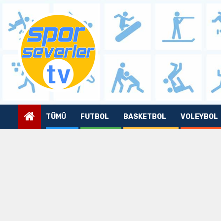
Skip
to
content
TÜMÜ
FUTBOL
BASKETBOL
VOLEYBOL