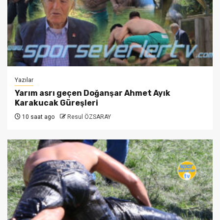
Yazılar
Yarım asrı geçen Doğanşar Ahmet Ayık
Karakucak Güreşleri
10 saat ago
Resul ÖZSARAY