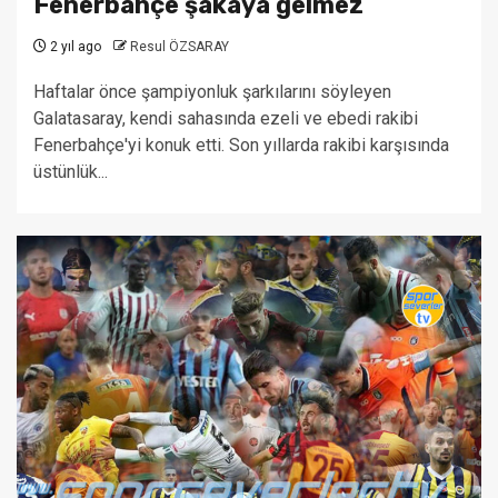
Fenerbahçe şakaya gelmez
2 yıl ago
Resul ÖZSARAY
Haftalar önce şampiyonluk şarkılarını söyleyen
Galatasaray, kendi sahasında ezeli ve ebedi rakibi
Fenerbahçe'yi konuk etti. Son yıllarda rakibi karşısında
üstünlük...