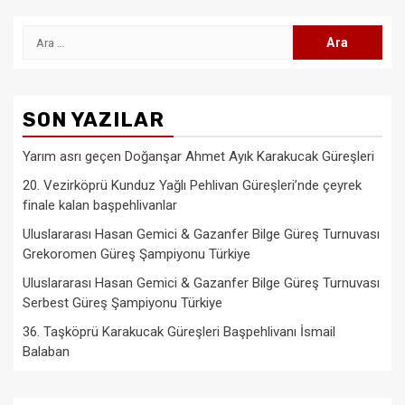
sayfalaması
Arama:
SON YAZILAR
Yarım asrı geçen Doğanşar Ahmet Ayık Karakucak Güreşleri
20. Vezirköprü Kunduz Yağlı Pehlivan Güreşleri’nde çeyrek
finale kalan başpehlivanlar
Uluslararası Hasan Gemici & Gazanfer Bilge Güreş Turnuvası
Grekoromen Güreş Şampiyonu Türkiye
Uluslararası Hasan Gemici & Gazanfer Bilge Güreş Turnuvası
Serbest Güreş Şampiyonu Türkiye
36. Taşköprü Karakucak Güreşleri Başpehlivanı İsmail
Balaban