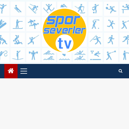
Skip
to
content
Primary
Menu