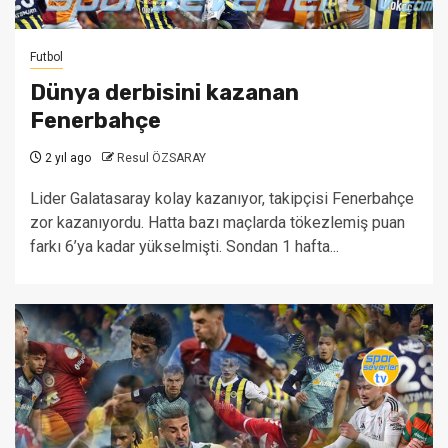
Futbol
Dünya derbisini kazanan
Fenerbahçe
2 yıl ago
Resul ÖZSARAY
Lider Galatasaray kolay kazanıyor, takipçisi Fenerbahçe
zor kazanıyordu. Hatta bazı maçlarda tökezlemiş puan
farkı 6’ya kadar yükselmişti. Sondan 1 hafta...