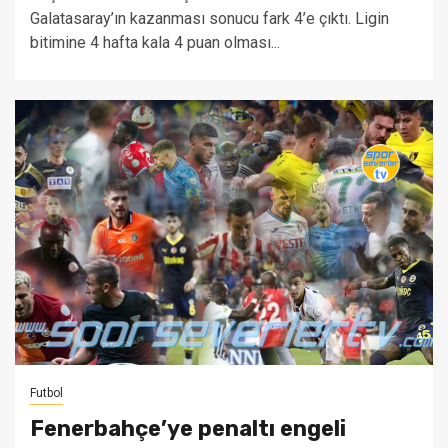
Galatasaray’ın kazanması sonucu fark 4’e çıktı. Ligin
bitimine 4 hafta kala 4 puan olması...
Futbol
Fenerbahçe’ye penaltı engeli