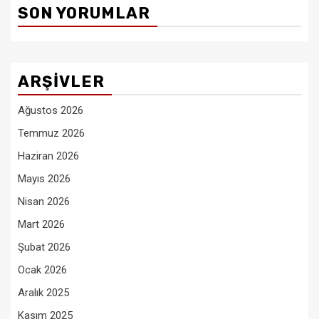
SON YORUMLAR
ARŞIVLER
Ağustos 2026
Temmuz 2026
Haziran 2026
Mayıs 2026
Nisan 2026
Mart 2026
Şubat 2026
Ocak 2026
Aralık 2025
Kasım 2025