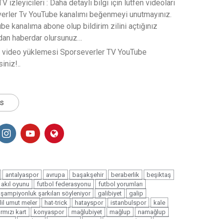
 izleyicileri : Daha detaylı bilgi için lütfen videoları
verler Tv YouTube kanalımı beğenmeyi unutmayınız.
e kanalıma abone olup bildirim zilini açtığınız
rdan haberdar olursunuz…
t video yüklemesi Sporseverler TV YouTube
iniz!..
ts
antalyaspor
avrupa
başakşehir
beraberlik
beşiktaş
r akıl oyunu
futbol federasyonu
futbol yorumları
şampiyonluk şarkıları söyleniyor
galibiyet
galip
lil umut meler
hat-trick
hatayspor
istanbulspor
kale
ırmızı kart
konyaspor
mağlubiyet
mağlup
namağlup