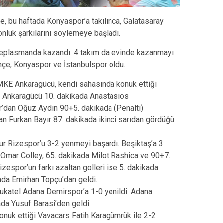
e, bu haftada Konyaspor’a takılınca, Galatasaray
uk şarkılarını söylemeye başladı.
 deplasmanda kazandı. 4 takım da evinde kazanmayı
hçe, Konyaspor ve İstanbulspor oldu.
 MKE Ankaragücü, kendi sahasında konuk ettiği
. Ankaragücü 10. dakikada Anastasios
r’dan Oğuz Aydın 90+5. dakikada (Penaltı)
an Furkan Bayır 87. dakikada ikinci sarıdan gördüğü
ur Rizespor’u 3-2 yenmeyi başardı. Beşiktaş’a 3
a Omar Colley, 65. dakikada Milot Rashica ve 90+7.
zespor’un farkı azaltan golleri ise 5. dakikada
da Emirhan Topçu’dan geldi.
Yukatel Adana Demirspor’a 1-0 yenildi. Adana
ada Yusuf Barasi’den geldi.
nuk ettiği Vavacars Fatih Karagümrük ile 2-2