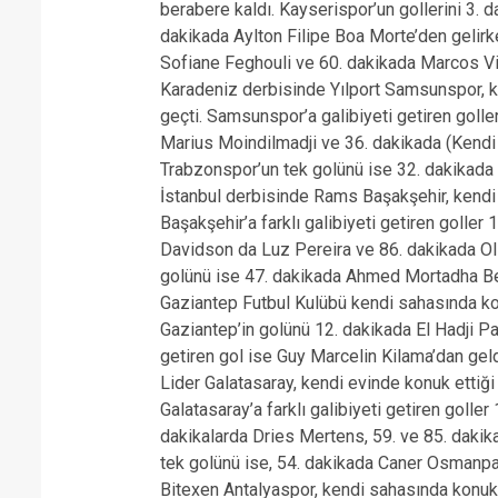
berabere kaldı. Kayserispor’un gollerini 3
dakikada Aylton Filipe Boa Morte’den gelirke
Sofiane Feghouli ve 60. dakikada Marcos Vi
Karadeniz derbisinde Yılport Samsunspor, k
geçti. Samsunspor’a galibiyeti getiren goller
Marius Moindilmadji ve 36. dakikada (Kendi
Trabzonspor’un tek golünü ise 32. dakikada 
İstanbul derbisinde Rams Başakşehir, kendi
Başakşehir’a farklı galibiyeti getiren goller
Davidson da Luz Pereira ve 86. dakikada Ol
golünü ise 47. dakikada Ahmed Mortadha Be
Gaziantep Futbul Kulübü kendi sahasında kon
Gaziantep’in golünü 12. dakikada El Hadji Pa
getiren gol ise Guy Marcelin Kilama’dan geld
Lider Galatasaray, kendi evinde konuk ettiği
Galatasaray’a farklı galibiyeti getiren golle
dakikalarda Dries Mertens, 59. ve 85. dakik
tek golünü ise, 54. dakikada Caner Osmanpa
Bitexen Antalyaspor, kendi sahasında konuk e