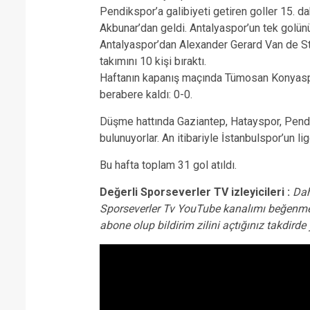
Pendikspor’a galibiyeti getiren goller 15.
Akbunar’dan geldi. Antalyaspor’un tek golün
Antalyaspor’dan Alexander Gerard Van de Str
takımını 10 kişi bıraktı.
Haftanın kapanış maçında Tümosan Konyaspo
berabere kaldı: 0-0.
Düşme hattında Gaziantep, Hatayspor, Pendik
bulunuyorlar. An itibariyle İstanbulspor’un l
Bu hafta toplam 31 gol atıldı.
Değerli Sporseverler TV izleyicileri :
Dah
Sporseverler Tv YouTube kanalımı beğenme
abone olup bildirim zilini açtığınız takdird