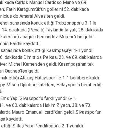
. dakikada Carlos Manuel Cardoso Mane ve 69.
n, Fatih Karagümrük’ün gollerini 52. dakikada
nicius do Amaral Alves’ten geldi.
endi sahasında konuk ettiği Trabzonspor’u 3-1’le
 14. dakikada (Penaltı) Taylan Antalyalı, 28. dakikada
 kalesine) Joaquin Fernandez Moreno’dan geldi.
enis Bardhi kaydetti.
 sahasında konuk ettiği Kasımpaşa’yı 4-1 yendi.
 16. dakikada Dimitrios Pelkas, 23. ve 69. dakikalarda
iver Michel Kemen’den geldi. Kasımpaşa’nın tek
n Ouanes’ten geldi.
uk ettiği Atakaş Hatayspor ile 1-1 berabere kaldı.
py Mison Djilobodji atarken, Hatayspor’a beraberliği
i.
 Ems Yapı Sivasspor’u farklı yendi: 6-1.
r 11. ve 60. dakikalarda Hakim Ziyech, 38. ve 73.
alarda Mauro Emanuel İcardi’den geldi. Sivasspor’un
şa kaydetti.
ttiği Siltaş Yapı Pendikspor’a 2-1 yenildi.