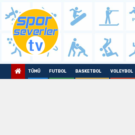
Skip
to
content
TÜMÜ
FUTBOL
BASKETBOL
VOLEYBOL