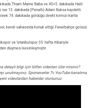
 dakikada Thiam Mame Baba ve 45+5. dakikada Halil
ü ise 13. dakikada (Penaltı) Adam Buksa kaydetti.
eek 74. dakikada gördüğü direkt kırmızı kartla
r, kendi sahasında konuk ettiği Fenerbahçe golsüz
spor ve İstanbulspor 35. hafta itibariyle
igden düşmesi kesinleşmiştir.
a detaylı bilgi için lütfen videoları izler misiniz?
yi unutmayınız. Sporseverler Tv YouTube kanalıma
e yeni videolardan haberdar olursunuz.