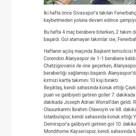
İki hafta önce Sivasspor’a takılan Fenerbahç
kaybetmeden yoluna devam edince şampiyonl
Bu hafta 4 maç berabere biterken, 2 takım
başardı. Gol atamayan takımlar ise, Fenerba
Haftanın açılış maçında Başkent temsilcisi
Corendon Alanyaspor ile 1-1 berabere kaldı
Chatzigiovanis ile öne geçerken, Alanyaspo
beraberliği sağlamayı başardı. Alanyaspor’d
kırmızı kartla takımını 10 kişi bıraktı.
Beşiktaş, kendi sahasında konuk ettiği Çayk
puan ve galibiyeti getiren goller 7. dakikad
dakikada Joseph Adrian Worrall’dan geldi. Ri
Olasunkanmi İbrahim Olawoyin ve 68. dakika
İstanbulspor, kendi sahasında konuk ettiği 
Demirspor’a galibiyeti getiren gol 10. dakik
Mondihome Kayserispor, kendi sahasında ko