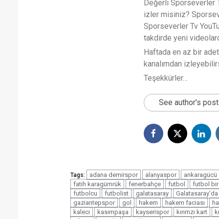
Değerli Sporseverler TV
izler misiniz? Sporse
Sporseverler Tv YouTub
takdirde yeni videola
Haftada en az bir ade
kanalımdan izleyebilirs
Teşekkürler…
See author's pos
adana demirspor
alanyaspor
ankaragücü
Tags:
fatih karagümrük
fenerbahçe
futbol
futbol bi
futbolcu
futbolist
galatasaray
Galatasaray’da 
gaziantepspor
gol
hakem
hakem faciası
ha
kaleci
kasımpaşa
kayserispor
kırımzı kart
k