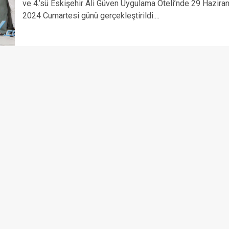
ve 4.’sü Eskişehir Ali Güven Uygulama Oteli’nde 29 Hazira
2024 Cumartesi günü gerçekleştirildi....