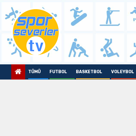
Skip
to
content
TÜMÜ
FUTBOL
BASKETBOL
VOLEYBOL