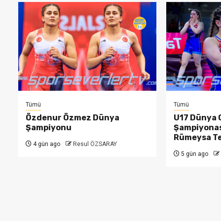
Tümü
Tümü
Özdenur Özmez Dünya
U17 Dünya 
Şampiyonu
Şampiyonas
Rümeysa T
4 gün ago
Resul ÖZSARAY
5 gün ago