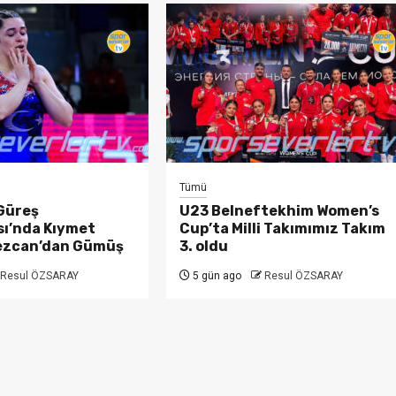
Tümü
Güreş
U23 Belneftekhim Women’s
ı’nda Kıymet
Cup’ta Milli Takımımız Takım
ezcan’dan Gümüş
3. oldu
Resul ÖZSARAY
5 gün ago
Resul ÖZSARAY