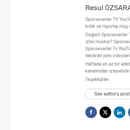
Resul ÖZSAR
Sporseverler TV YouTub
kritik ve röportaj vlog 
Değerli Sporseverler TV
izler misiniz? Sporse
Sporseverler Tv YouTub
takdirde yeni videola
Haftada en az bir ade
kanalımdan izleyebilirs
Teşekkürler…
See author's pos