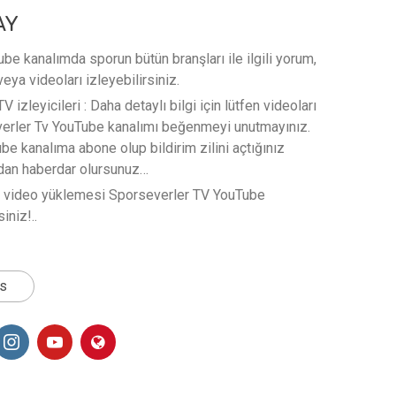
AY
e kanalımda sporun bütün branşları ile ilgili yorum,
veya videoları izleyebilirsiniz.
 izleyicileri : Daha detaylı bilgi için lütfen videoları
verler Tv YouTube kanalımı beğenmeyi unutmayınız.
e kanalıma abone olup bildirim zilini açtığınız
rdan haberdar olursunuz…
t video yüklemesi Sporseverler TV YouTube
iniz!..
ts