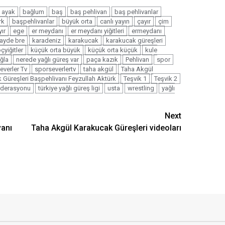
ayak
bağlum
baş
baş pehlivan
baş pehlivanlar
rk
başpehlivanlar
büyük orta
canlı yayın
çayır
çim
yır
ege
er meydanı
er meydanı yiğitleri
ermeydanı
ayde bre
karadeniz
karakucak
karakucak güreşleri
çyiğitler
küçük orta büyük
küçük orta küçük
kule
ğla
nerede yağlı güreş var
paça kazık
Pehlivan
spor
everler Tv
sporseverlertv
taha akgül
Taha Akgül
Güreşleri Başpehlivanı Feyzullah Aktürk
Teşvik 1
Teşvik 2
federasyonu
türkiye yağlı güreş ligi
usta
wrestling
yağlı
Next
vanı
Taha Akgül Karakucak Güreşleri videoları