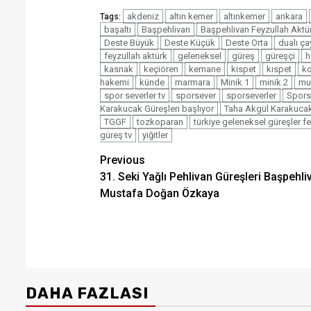
akdeniz
altın kemer
altınkemer
ankara
Tags:
başaltı
Başpehlivan
Başpehlivan Feyzullah Aktü
Deste Büyük
Deste Küçük
Deste Orta
dualı ça
feyzullah aktürk
geleneksel
güreş
güreşçi
h
kasnak
keçiören
kemane
kispet
kıspet
ko
hakemi
künde
marmara
Minik 1
minik 2
mu
spor severler tv
sporsever
sporseverler
Spors
Karakucak Güreşleri başlıyor
Taha Akgül Karakucak 
TGGF
tozkoparan
türkiye geleneksel güreşler 
güreş tv
yiğitler
Post
Previous
31. Seki Yağlı Pehlivan Güreşleri Başpehli
navigation
Mustafa Doğan Özkaya
DAHA FAZLASI