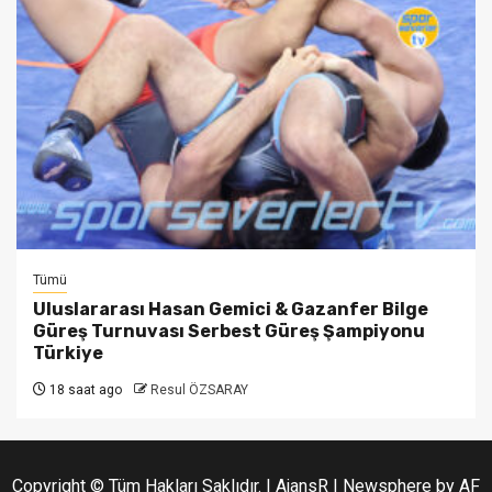
Tümü
Uluslararası Hasan Gemici & Gazanfer Bilge
Güreş Turnuvası Serbest Güreş Şampiyonu
Türkiye
18 saat ago
Resul ÖZSARAY
Copyright © Tüm Hakları Saklıdır. | AjansR
|
Newsphere
by AF