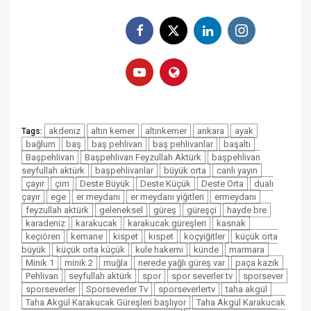
akdeniz
altın kemer
altınkemer
ankara
ayak
Tags:
bağlum
baş
baş pehlivan
baş pehlivanlar
başaltı
Başpehlivan
Başpehlivan Feyzullah Aktürk
başpehlivan
seyfullah aktürk
başpehlivanlar
büyük orta
canlı yayın
çayır
çim
Deste Büyük
Deste Küçük
Deste Orta
dualı
çayır
ege
er meydanı
er meydanı yiğitleri
ermeydanı
feyzullah aktürk
geleneksel
güreş
güreşçi
hayde bre
karadeniz
karakucak
karakucak güreşleri
kasnak
keçiören
kemane
kispet
kıspet
koçyiğitler
küçük orta
büyük
küçük orta küçük
kule hakemi
künde
marmara
Minik 1
minik 2
muğla
nerede yağlı güreş var
paça kazık
Pehlivan
seyfullah aktürk
spor
spor severler tv
sporsever
sporseverler
Sporseverler Tv
sporseverlertv
taha akgül
Taha Akgül Karakucak Güreşleri başlıyor
Taha Akgül Karakucak