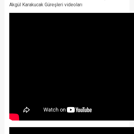
Akgül Karakucak Güreşleri videoları