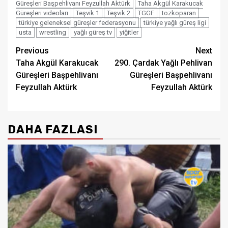
Güreşleri Başpehlivanı Feyzullah Aktürk
Taha Akgül Karakucak
Güreşleri videoları
Teşvik 1
Teşvik 2
TGGF
tozkoparan
türkiye geleneksel güreşler federasyonu
türkiye yağlı güreş ligi
usta
wrestling
yağlı güreş tv
yiğitler
Post
Previous
Next
Taha Akgül Karakucak
290. Çardak Yağlı Pehlivan
navigation
Güreşleri Başpehlivanı
Güreşleri Başpehlivanı
Feyzullah Aktürk
Feyzullah Aktürk
DAHA FAZLASI