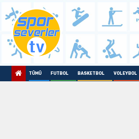
Skip
to
content
TÜMÜ
FUTBOL
BASKETBOL
VOLEYBOL