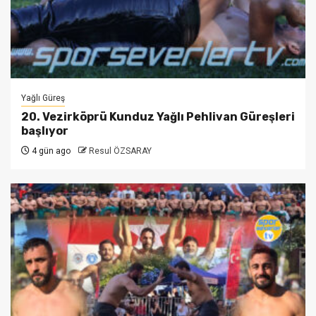
Yağlı Güreş
20. Vezirköprü Kunduz Yağlı Pehlivan Güreşleri
başlıyor
4 gün ago
Resul ÖZSARAY