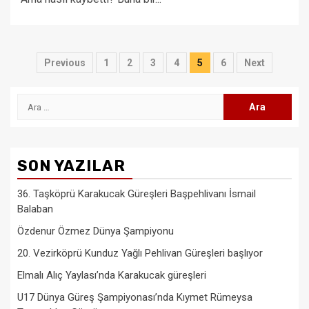
Yazı
Previous
1
2
3
4
5
6
Next
sayfalaması
Arama:
SON YAZILAR
36. Taşköprü Karakucak Güreşleri Başpehlivanı İsmail
Balaban
Özdenur Özmez Dünya Şampiyonu
20. Vezirköprü Kunduz Yağlı Pehlivan Güreşleri başlıyor
Elmalı Alıç Yaylası’nda Karakucak güreşleri
U17 Dünya Güreş Şampiyonası’nda Kıymet Rümeysa