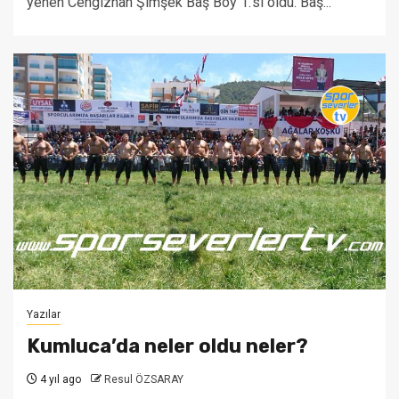
yenen Cengizhan Şimşek Baş Boy 1.‘si oldu. Baş...
Yazılar
Kumluca’da neler oldu neler?
4 yıl ago
Resul ÖZSARAY