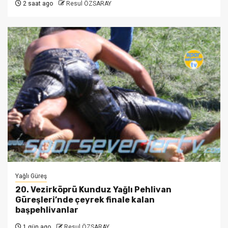
2 saat ago
Resul ÖZSARAY
Yağlı Güreş
20. Vezirköprü Kunduz Yağlı Pehlivan
Güreşleri’nde çeyrek finale kalan
başpehlivanlar
1 gün ago
Resul ÖZSARAY