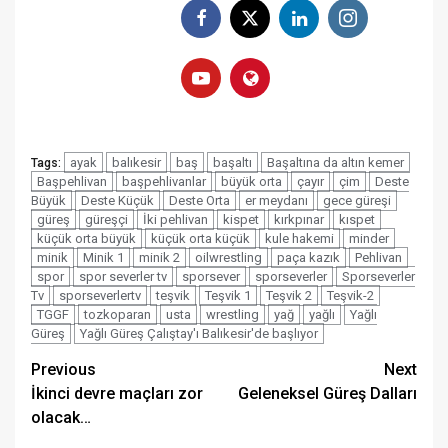
ayak
balıkesir
baş
başaltı
Başaltına da altın kemer
Tags:
Başpehlivan
başpehlivanlar
büyük orta
çayır
çim
Deste
Büyük
Deste Küçük
Deste Orta
er meydanı
gece güreşi
güreş
güreşçi
İki pehlivan
kispet
kırkpınar
kıspet
küçük orta büyük
küçük orta küçük
kule hakemi
minder
minik
Minik 1
minik 2
oilwrestling
paça kazık
Pehlivan
spor
spor severler tv
sporsever
sporseverler
Sporseverler
Tv
sporseverlertv
teşvik
Teşvik 1
Teşvik 2
Teşvik-2
TGGF
tozkoparan
usta
wrestling
yağ
yağlı
Yağlı
Güreş
Yağlı Güreş Çalıştay'ı Balıkesir'de başlıyor
Post
Previous
Next
İkinci devre maçları zor
Geleneksel Güreş Dalları
navigation
olacak…