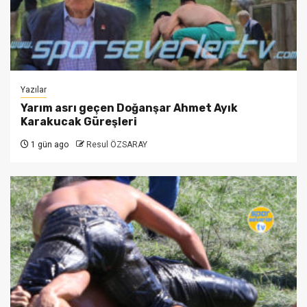
Yazılar
Yarım asrı geçen Doğanşar Ahmet Ayık
Karakucak Güreşleri
1 gün ago
Resul ÖZSARAY