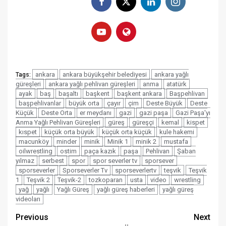
ankara
ankara büyükşehir belediyesi
ankara yağlı
Tags:
güreşleri
ankara yağlı pehlivan güreşleri
anma
atatürk
ayak
baş
başaltı
başkent
başkent ankara
Başpehlivan
başpehlivanlar
büyük orta
çayır
çim
Deste Büyük
Deste
Küçük
Deste Orta
er meydanı
gazi
gazi paşa
Gazi Paşa'yı
Anma Yağlı Pehlivan Güreşleri
güreş
güreşçi
kemal
kispet
kıspet
küçük orta büyük
küçük orta küçük
kule hakemi
macunköy
minder
minik
Minik 1
minik 2
mustafa
oilwrestling
ostim
paça kazık
paşa
Pehlivan
Şaban
yılmaz
serbest
spor
spor severler tv
sporsever
sporseverler
Sporseverler Tv
sporseverlertv
teşvik
Teşvik
1
Teşvik 2
Teşvik-2
tozkoparan
usta
video
wrestling
yağ
yağlı
Yağlı Güreş
yağlı güreş haberleri
yağlı güreş
videoları
Post
Previous
Next