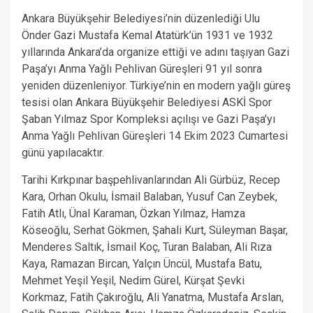
Ankara Büyükşehir Belediyesi’nin düzenlediği Ulu
Önder Gazi Mustafa Kemal Atatürk’ün 1931 ve 1932
yıllarında Ankara’da organize ettiği ve adını taşıyan Gazi
Paşa’yı Anma Yağlı Pehlivan Güreşleri 91 yıl sonra
yeniden düzenleniyor. Türkiye’nin en modern yağlı güreş
tesisi olan Ankara Büyükşehir Belediyesi ASKİ Spor
Şaban Yılmaz Spor Kompleksi açılışı ve Gazi Paşa’yı
Anma Yağlı Pehlivan Güreşleri 14 Ekim 2023 Cumartesi
günü yapılacaktır.
Tarihi Kırkpınar başpehlivanlarından Ali Gürbüz, Recep
Kara, Orhan Okulu, İsmail Balaban, Yusuf Can Zeybek,
Fatih Atlı, Ünal Karaman, Özkan Yılmaz, Hamza
Köseoğlu, Serhat Gökmen, Şahali Kurt, Süleyman Başar,
Menderes Saltık, İsmail Koç, Turan Balaban, Ali Rıza
Kaya, Ramazan Bircan, Yalçın Üncül, Mustafa Batu,
Mehmet Yeşil Yeşil, Nedim Gürel, Kürşat Şevki
Korkmaz, Fatih Çakıroğlu, Ali Yanatma, Mustafa Arslan,