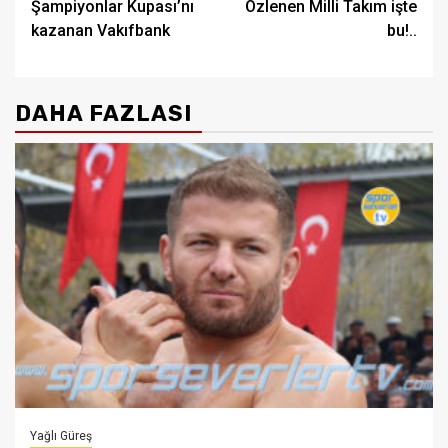
Şampiyonlar Kupası’nı
Özlenen Milli Takım işte
navigation
kazanan Vakıfbank
bu!..
DAHA FAZLASI
Yağlı Güreş