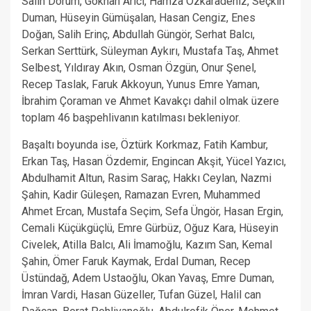
Salih Dorum, Gökhan Arıcı, Hamza Özkaradeniz, Seçkin
Duman, Hüseyin Gümüşalan, Hasan Cengiz, Enes
Doğan, Salih Erinç, Abdullah Güngör, Serhat Balcı,
Serkan Serttürk, Süleyman Aykırı, Mustafa Taş, Ahmet
Selbest, Yıldıray Akın, Osman Özgün, Onur Şenel,
Recep Taslak, Faruk Akkoyun, Yunus Emre Yaman,
İbrahim Çoraman ve Ahmet Kavakçı dahil olmak üzere
toplam 46 başpehlivanın katılması bekleniyor.
Başaltı boyunda ise, Öztürk Korkmaz, Fatih Kambur,
Erkan Taş, Hasan Özdemir, Engincan Akşit, Yücel Yazıcı,
Abdulhamit Altun, Rasim Saraç, Hakkı Ceylan, Nazmi
Şahin, Kadir Güleşen, Ramazan Evren, Muhammed
Ahmet Ercan, Mustafa Seçim, Sefa Üngör, Hasan Ergin,
Cemali Küçükgüçlü, Emre Gürbüz, Oğuz Kara, Hüseyin
Civelek, Atilla Balcı, Ali İmamoğlu, Kazım San, Kemal
Şahin, Ömer Faruk Kaymak, Erdal Duman, Recep
Üstündağ, Adem Ustaoğlu, Okan Yavaş, Emre Duman,
İmran Vardi, Hasan Güzeller, Tufan Güzel, Halil can