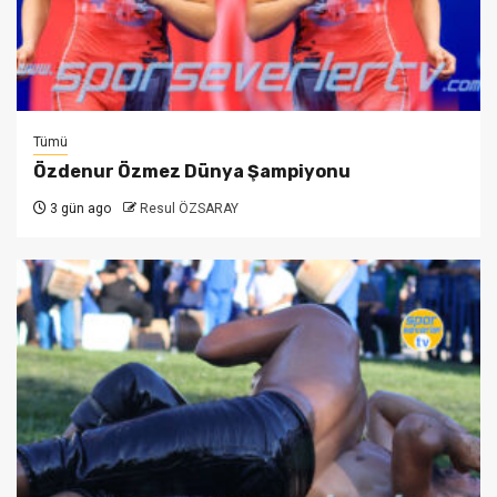
Tümü
Özdenur Özmez Dünya Şampiyonu
3 gün ago
Resul ÖZSARAY