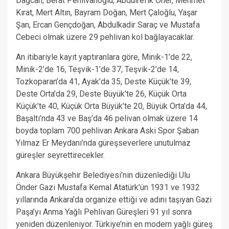
Dağcan, Berat Pehlivanoğlu, Abdulrefik Öner, Mehmet
Kırat, Mert Altın, Bayram Doğan, Mert Çaloğlu, Yaşar
Şan, Ercan Gençdoğan, Abdulkadir Saraç ve Mustafa
Cebeci olmak üzere 29 pehlivan kol bağlayacaklar.
An itibariyle kayıt yaptıranlara göre, Minik-1’de 22,
Minik-2’de 16, Teşvik-1’de 37, Teşvik-2’de 14,
Tozkoparan’da 41, Ayak’da 35, Deste Küçük’te 39,
Deste Orta’da 29, Deste Büyük’te 26, Küçük Orta
Küçük’te 40, Küçük Orta Büyük’te 20, Büyük Orta’da 44,
Başaltı’nda 43 ve Baş’da 46 pelivan olmak üzere 14
boyda toplam 700 pehlivan Ankara Aski Spor Şaban
Yılmaz Er Meydanı’nda güreşseverlere unutulmaz
güreşler seyrettirecekler.
Ankara Büyükşehir Belediyesi’nin düzenlediği Ulu
Önder Gazi Mustafa Kemal Atatürk’ün 1931 ve 1932
yıllarında Ankara’da organize ettiği ve adını taşıyan Gazi
Paşa’yı Anma Yağlı Pehlivan Güreşleri 91 yıl sonra
yeniden düzenleniyor. Türkiye’nin en modern yağlı güreş