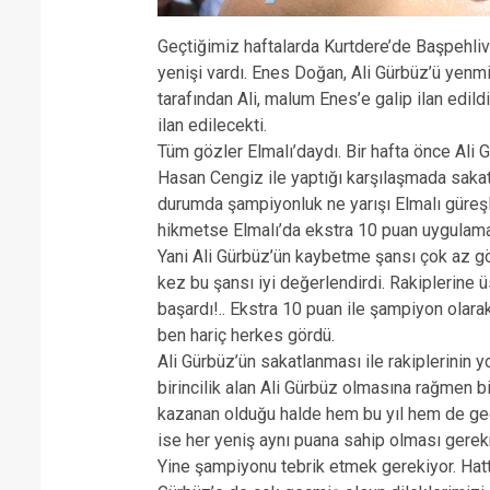
Geçtiğimiz haftalarda Kurtdere’de Başpehliva
yenişi vardı. Enes Doğan, Ali Gürbüz’ü yenmi
tarafından Ali, malum Enes’e galip ilan edil
ilan edilecekti.
Tüm gözler Elmalı’daydı. Bir hafta önce Ali 
Hasan Cengiz ile yaptığı karşılaşmada sakat
durumda şampiyonluk ne yarışı Elmalı güreşle
hikmetse Elmalı’da ekstra 10 puan uygulama
Yani Ali Gürbüz’ün kaybetme şansı çok az g
kez bu şansı iyi değerlendirdi. Rakiplerine
başardı!.. Ekstra 10 puan ile şampiyon olarak 
ben hariç herkes gördü.
Ali Gürbüz’ün sakatlanması ile rakiplerinin yo
birincilik alan Ali Gürbüz olmasına rağmen b
kazanan olduğu halde hem bu yıl hem de geç
ise her yeniş aynı puana sahip olması gere
Yine şampiyonu tebrik etmek gerekiyor. Hatta