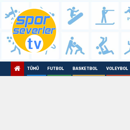
Skip
to
content
TÜMÜ
FUTBOL
BASKETBOL
VOLEYBOL