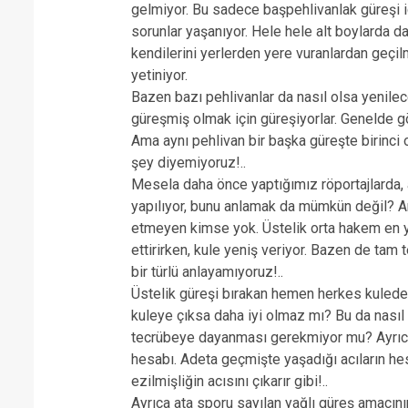
gelmiyor. Bu sadece başpehlivanlak güreşi iç
sorunlar yaşanıyor. Hele hele alt boylarda d
kendilerini yerlerden yere vuranlardan geçi
yetiniyor.
Bazen bazı pehlivanlar da nasıl olsa yeni
güreşmiş olmak için güreşiyorlar. Genelde
Ama aynı pehlivan bir başka güreşte birinci 
şey diyemiyoruz!..
Mesela daha önce yaptığımız röportajlarda, 
yapılıyor, bunu anlamak da mümkün değil? 
etmeyen kimse yok. Üstelik orta hakem en 
ettirirken, kule yeniş veriyor. Bazen de tam 
bir türlü anlayamıyoruz!..
Üstelik güreşi bırakan hemen herkes kulede 
kuleye çıksa daha iyi olmaz mı? Bu da nası
tecrübeye dayanması gerekmiyor mu? Ayrıca 
hesabı. Adeta geçmişte yaşadığı acıların hes
ezilmişliğin acısını çıkarır gibi!..
Ayrıca ata sporu sayılan yağlı güreş amacının