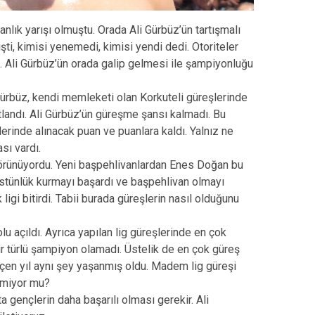
nlık yarışı olmuştu. Orada Ali Gürbüz’ün tartışmalı
şti, kimisi yenemedi, kimisi yendi dedi. Otoriteler
di. Ali Gürbüz’ün orada galip gelmesi ile şampiyonluğu
Gürbüz, kendi memleketi olan Korkuteli güreşlerinde
landı. Ali Gürbüz’ün güreşme şansı kalmadı. Bu
rinde alınacak puan ve puanlara kaldı. Yalnız ne
sı vardı.
örünüyordu. Yeni başpehlivanlardan Enes Doğan bu
 üstünlük kurmayı başardı ve başpehlivan olmayı
ligi bitirdi. Tabii burada güreşlerin nasıl olduğunu
lu açıldı. Ayrıca yapılan lig güreşlerinde en çok
ir türlü şampiyon olamadı. Üstelik de en çok güreş
en yıl aynı şey yaşanmış oldu. Madem lig güreşi
kmiyor mu?
 gençlerin daha başarılı olması gerekir. Ali