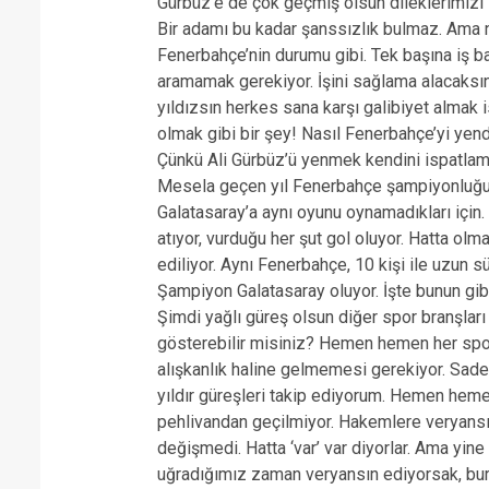
Gürbüz’e de çok geçmiş olsun dileklerimizi i
Bir adamı bu kadar şanssızlık bulmaz. Ama ne
Fenerbahçe’nin durumu gibi. Tek başına iş 
aramamak gerekiyor. İşini sağlama alacaksı
yıldızsın herkes sana karşı galibiyet alma
olmak gibi bir şey! Nasıl Fenerbahçe’yi yen
Çünkü Ali Gürbüz’ü yenmek kendini ispatlama
Mesela geçen yıl Fenerbahçe şampiyonluğu n
Galatasaray’a aynı oyunu oynamadıkları için
atıyor, vurduğu her şut gol oluyor. Hatta olm
ediliyor. Aynı Fenerbahçe, 10 kişi ile uzun 
Şampiyon Galatasaray oluyor. İşte bunun gibi 
Şimdi yağlı güreş olsun diğer spor branşla
gösterebilir misiniz? Hemen hemen her spor
alışkanlık haline gelmemesi gerekiyor. Sadec
yıldır güreşleri takip ediyorum. Hemen heme
pehlivandan geçilmiyor. Hakemlere veryansın 
değişmedi. Hatta ‘var’ var diyorlar. Ama yine
uğradığımız zaman veryansın ediyorsak, bu