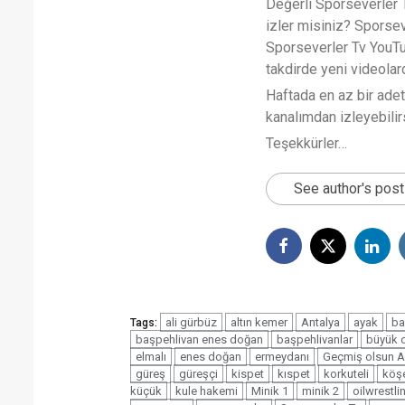
Değerli Sporseverler TV
izler misiniz? Sporse
Sporseverler Tv YouTub
takdirde yeni videola
Haftada en az bir ade
kanalımdan izleyebilirs
Teşekkürler…
See author's pos
ali gürbüz
altın kemer
Antalya
ayak
ba
Tags:
başpehlivan enes doğan
başpehlivanlar
büyük o
elmalı
enes doğan
ermeydanı
Geçmiş olsun A
güreş
güreşçi
kispet
kıspet
korkuteli
köş
küçük
kule hakemi
Minik 1
minik 2
oilwrestli