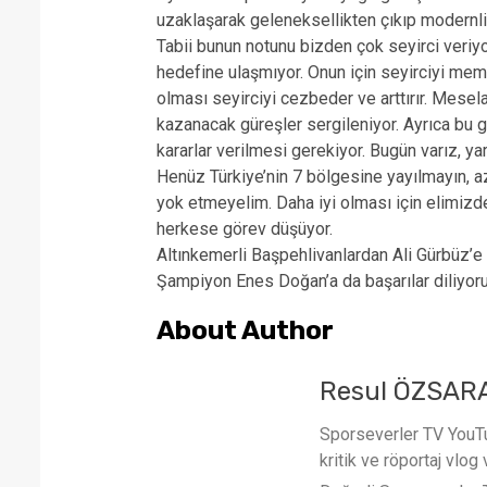
uzaklaşarak geleneksellikten çıkıp modernliğ
Tabii bunun notunu bizden çok seyirci veriyo
hedefine ulaşmıyor. Onun için seyirciyi memn
olması seyirciyi cezbeder ve arttırır. Mesela
kazanacak güreşler sergileniyor. Ayrıca bu g
kararlar verilmesi gerekiyor. Bugün varız, yar
Henüz Türkiye’nin 7 bölgesine yayılmayın, az
yok etmeyelim. Daha iyi olması için elimizde
herkese görev düşüyor.
Altınkemerli Başpehlivanlardan Ali Gürbüz’e 
Şampiyon Enes Doğan’a da başarılar diliyoru
About Author
Resul ÖZSAR
Sporseverler TV YouTub
kritik ve röportaj vlog 