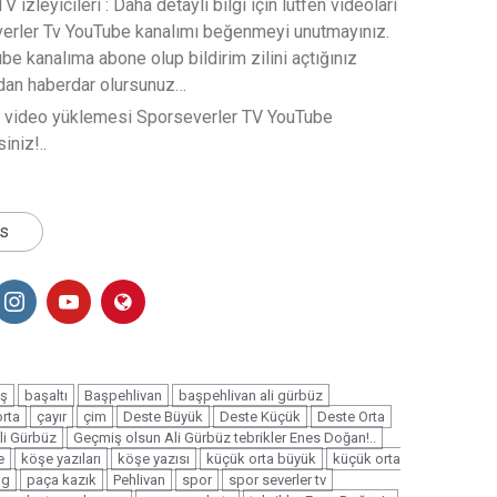
 izleyicileri : Daha detaylı bilgi için lütfen videoları
verler Tv YouTube kanalımı beğenmeyi unutmayınız.
e kanalıma abone olup bildirim zilini açtığınız
rdan haberdar olursunuz…
t video yüklemesi Sporseverler TV YouTube
iniz!..
ts
ş
başaltı
Başpehlivan
başpehlivan ali gürbüz
rta
çayır
çim
Deste Büyük
Deste Küçük
Deste Orta
li Gürbüz
Geçmiş olsun Ali Gürbüz tebrikler Enes Doğan!..
e
köşe yazıları
köşe yazısı
küçük orta büyük
küçük orta
ng
paça kazık
Pehlivan
spor
spor severler tv