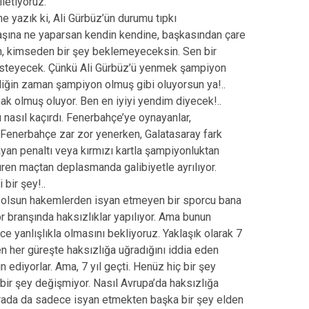
letiyoruz.
 yazık ki, Ali Gürbüz’ün durumu tıpkı
başına ne yaparsan kendin kendine, başkasından çare
n, kimseden bir şey beklemeyeceksin. Sen bir
k isteyecek. Çünkü Ali Gürbüz’ü yenmek şampiyon
diğin zaman şampiyon olmuş gibi oluyorsun ya!..
k olmuş oluyor. Ben en iyiyi yendim diyecek!..
asıl kaçırdı. Fenerbahçe’ye oynayanlar,
. Fenerbahçe zar zor yenerken, Galatasaray fark
ayan penaltı veya kırmızı kartla şampiyonluktan
süren maçtan deplasmanda galibiyetle ayrılıyor.
bir şey!..
rı olsun hakemlerden isyan etmeyen bir sporcu bana
 branşında haksızlıklar yapılıyor. Ama bunun
e yanlışlıkla olmasını bekliyoruz. Yaklaşık olarak 7
n her güreşte haksızlığa uğradığını iddia eden
ediyorlar. Ama, 7 yıl geçti. Henüz hiç bir şey
 bir şey değişmiyor. Nasıl Avrupa’da haksızlığa
rada da sadece isyan etmekten başka bir şey elden