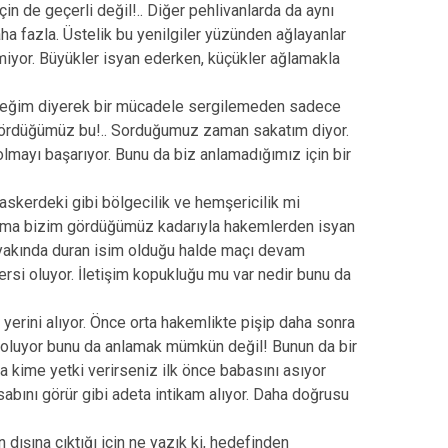
in de geçerli değil!.. Diğer pehlivanlarda da aynı
aha fazla. Üstelik bu yenilgiler yüzünden ağlayanlar
lmiyor. Büyükler isyan ederken, küçükler ağlamakla
leceğim diyerek bir mücadele sergilemeden sadece
 gördüğümüz bu!.. Sorduğumuz zaman sakatım diyor.
olmayı başarıyor. Bunu da biz anlamadığımız için bir
askerdeki gibi bölgecilik ve hemşericilik mi
Ama bizim gördüğümüz kadarıyla hakemlerden isyan
yakında duran isim olduğu halde maçı devam
tersi oluyor. İletişim kopukluğu mu var nedir bunu da
yerini alıyor. Önce orta hakemlikte pişip daha sonra
l oluyor bunu da anlamak mümkün değil! Bunun da bir
kime yetki verirseniz ilk önce babasını asıyor
abını görür gibi adeta intikam alıyor. Daha doğrusu
 dışına çıktığı için ne yazık ki, hedefinden