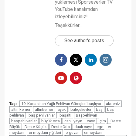
yüklemesi Sporseverler TV
YouTube kanalımdan
izleyebilirsiniz!..
Teşekkürler…
See author's posts
19. Kocasinan Yağlı Pehlivan Güreşleri başlıyor
akdeniz
Tags:
altın kemer
altınkemer
ayak
bahçelievler
baş
baş
pehlivan
baş pehlivanlar
başaltı
Başpehlivan
başpehlivanlar
büyük orta
canlı yayın
çayır
çim
Deste
Büyük
Deste Küçük
Deste Orta
dualı çayır
ege
er
meydanı
er meydanı yiğitleri
erguvan
ermeydanı