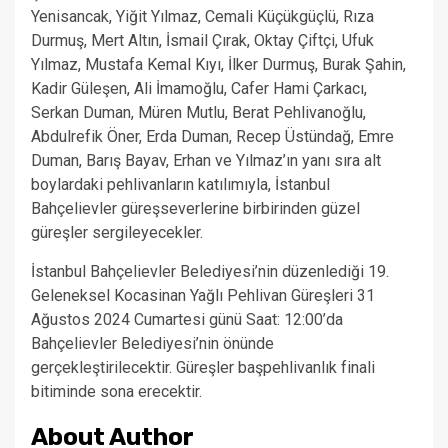
Yenisancak, Yiğit Yılmaz, Cemali Küçükgüçlü, Rıza
Durmuş, Mert Altın, İsmail Çırak, Oktay Çiftçi, Ufuk
Yılmaz, Mustafa Kemal Kıyı, İlker Durmuş, Burak Şahin,
Kadir Güleşen, Ali İmamoğlu, Cafer Hami Çarkacı,
Serkan Duman, Müren Mutlu, Berat Pehlivanoğlu,
Abdulrefik Öner, Erda Duman, Recep Üstündağ, Emre
Duman, Barış Bayav, Erhan ve Yılmaz’ın yanı sıra alt
boylardaki pehlivanların katılımıyla, İstanbul
Bahçelievler güreşseverlerine birbirinden güzel
güreşler sergileyecekler.
İstanbul Bahçelievler Belediyesi’nin düzenlediği 19.
Geleneksel Kocasinan Yağlı Pehlivan Güreşleri 31
Ağustos 2024 Cumartesi günü Saat: 12:00’da
Bahçelievler Belediyesi’nin önünde
gerçekleştirilecektir. Güreşler başpehlivanlık finali
bitiminde sona erecektir.
About Author