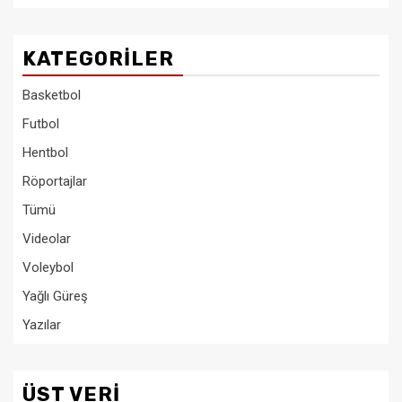
KATEGORILER
Basketbol
Futbol
Hentbol
Röportajlar
Tümü
Videolar
Voleybol
Yağlı Güreş
Yazılar
ÜST VERI