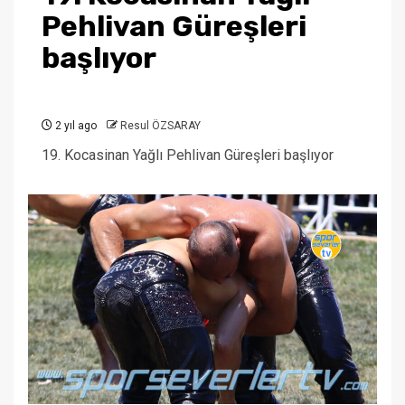
Pehlivan Güreşleri
başlıyor
2 yıl ago
Resul ÖZSARAY
19. Kocasinan Yağlı Pehlivan Güreşleri başlıyor