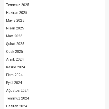
Temmuz 2025
Haziran 2025
Mayıs 2025
Nisan 2025
Mart 2025
Şubat 2025
Ocak 2025
Aralık 2024
Kasım 2024
Ekim 2024
Eylül 2024
Ağustos 2024
Temmuz 2024
Haziran 2024