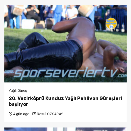
Yağlı Güreş
20. Vezirköprü Kunduz Yağlı Pehlivan Güreşleri
başlıyor
4 gün ago
Resul ÖZSARAY