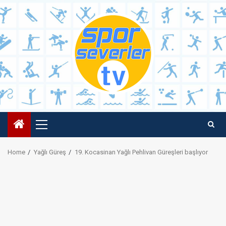
Skip
to
content
Primary
Menu
Home
Yağlı Güreş
19. Kocasinan Yağlı Pehlivan Güreşleri başlıyor