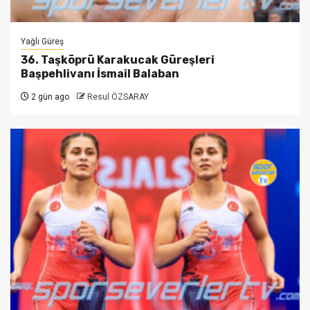
Yağlı Güreş
36. Taşköprü Karakucak Güreşleri
Başpehlivanı İsmail Balaban
2 gün ago
Resul ÖZSARAY