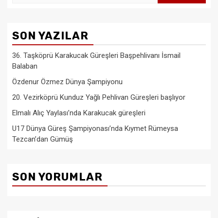
SON YAZILAR
36. Taşköprü Karakucak Güreşleri Başpehlivanı İsmail
Balaban
Özdenur Özmez Dünya Şampiyonu
20. Vezirköprü Kunduz Yağlı Pehlivan Güreşleri başlıyor
Elmalı Alıç Yaylası’nda Karakucak güreşleri
U17 Dünya Güreş Şampiyonası’nda Kıymet Rümeysa
Tezcan’dan Gümüş
SON YORUMLAR