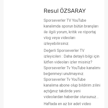
Resul ÖZSARAY
Sporseverler TV YouTube
kanalımda sporun bütün branşları
ile ilgili yorum, kritik ve röportaj
vlog veya videoları
izleyebilirsiniz.
Değerli Sporseverler TV
izleyicileri : Daha detaylı bilgi için
lütfen videoları izler misiniz?
Sporseverler Tv YouTube kanalımı
beğenmeyi unutmayınız.
Sporseverler Tv YouTube
kanalıma abone olup bildirim zilini
açtığınız takdirde yeni
videolardan haberdar olursunuz…
Haftada en az bir adet video